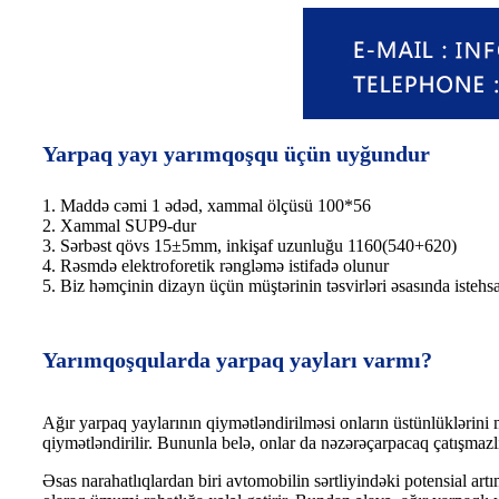
Yarpaq yayı yarımqoşqu üçün uyğundur
1. Maddə cəmi 1 ədəd, xammal ölçüsü 100*56
2. Xammal SUP9-dur
3. Sərbəst qövs 15±5mm, inkişaf uzunluğu 1160(540+620)
4. Rəsmdə elektroforetik rəngləmə istifadə olunur
5. Biz həmçinin dizayn üçün müştərinin təsvirləri əsasında istehsa
Yarımqoşqularda yarpaq yayları varmı?
Ağır yarpaq yaylarının qiymətləndirilməsi onların üstünlüklərini
qiymətləndirilir. Bununla belə, onlar da nəzərəçarpacaq çatışmazlıq
Əsas narahatlıqlardan biri avtomobilin sərtliyindəki potensial artı