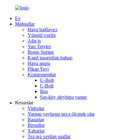
Ev
Məhsullar
Hava bağlayıcı
Yüngül vəzifə
Ağır iş
Yarı Treyler
Bogie Spring
Kənd təsərrüfatı baharı
Hava asqısı
Pikap Yayı
Komponentlər
U-Bolt
C-Bolt
Buş
Səs-küy əleyhinə yastıq
Resurslar
Videolar
Yarpaq yaylarını necə ölçmək olar
Bazarlar
Brendlər
Xəbərlər
Tez-tez verilən suallar