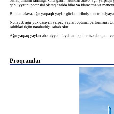
olaraq ümumi rahatlığa xələl gətirir. Bundan əlavə, ağır yarpaqlı
qabiliyyətini potensial olaraq azalda bilər və idarəetmə və manevr 
Bundan əlavə, ağır yarpaqlı yaylar gücləndirilmiş konstruksiyaya
Nəhayət, ağır yük daşıyan yarpaq yayları optimal performansı təm
sahibləri üçün narahatlığa səbəb olur.
Ağır yarpaq yayları əhəmiyyətli faydalar təqdim etsə də, qərar v
Proqramlar