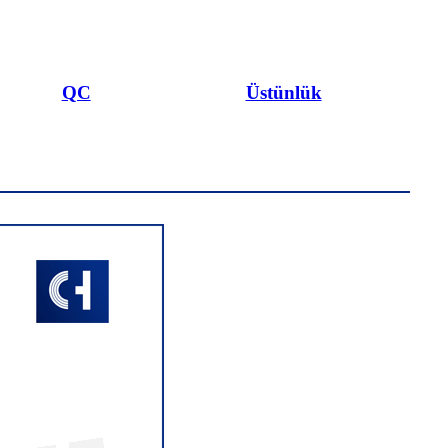
QC
Üstünlük