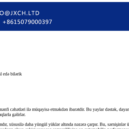
l edə bilərik
 mənfi cəhətləri ilə müqayisə etməkdən ibarətdir. Bu yaylar dəstək, day
larla gəlirlər.
mdır, xüsusilə daha yüngül yüklər altında nəzərə çarpır. Bu, sərnişinlər ü