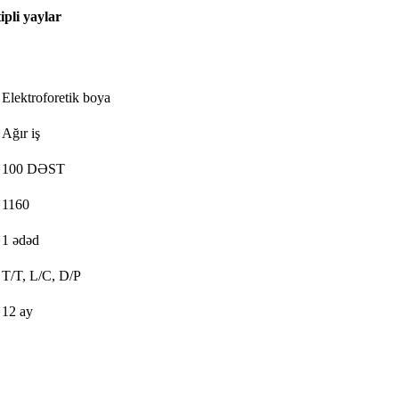
pli yaylar
Elektroforetik boya
Ağır iş
100 DƏST
1160
1 ədəd
T/T, L/C, D/P
12 ay