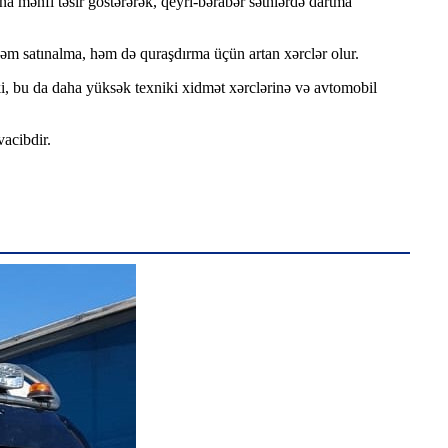
na mənfi təsir göstərərək, qeyri-bərabər səthlərdə dartma
həm satınalma, həm də quraşdırma üçün artan xərclər olur.
i, bu da daha yüksək texniki xidmət xərclərinə və avtomobil
vacibdir.