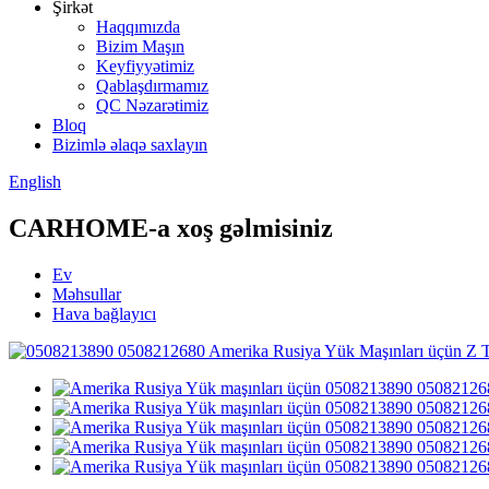
Şirkət
Haqqımızda
Bizim Maşın
Keyfiyyətimiz
Qablaşdırmamız
QC Nəzarətimiz
Bloq
Bizimlə əlaqə saxlayın
English
CARHOME-a xoş gəlmisiniz
Ev
Məhsullar
Hava bağlayıcı