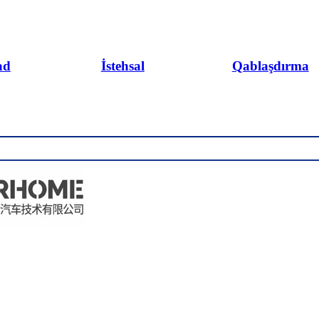
ad
İstehsal
Qablaşdırma