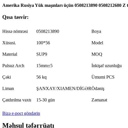
Amerika Rusiya Yük maşınları üçün 0508213890 0508212680 Z ti
Qısa təsvir:
Hissə nömrəsi
0508213890
Boya
Xüsusi.
100*56
Model
Material
SUP9
MOQ
Pulsuz Arch
15mm±5
İnkişaf uzunluğu
Çəki
56 kq
Ümumi PCS
Liman
ŞANXAY/XIAMEN/DİGƏR
Ödəniş
Çatdırılma vaxtı
15-30 gün
Zəmanət
Bizə e-poçt göndərin
Məhsul təfərrüatı