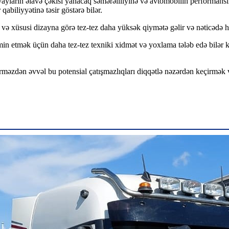
 yayların əlavə çəkisi yanacaq səmərəliliyinə və avtomobilin performansı
qabiliyyətinə təsir göstərə bilər.
 və xüsusi dizayna görə tez-tez daha yüksək qiymətə gəlir və nəticədə 
in etmək üçün daha tez-tez texniki xidmət və yoxlama tələb edə bilər k
erməzdən əvvəl bu potensial çatışmazlıqları diqqətlə nəzərdən keçirmək 