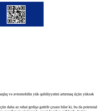
anıqlıq və avtomobilin yük qabiliyyətini artırmaq üçün yüksək
çün daha az rahat gedişə gətirib çıxara bilər ki, bu da potensial