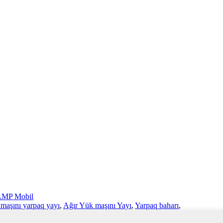
MP Mobil
maşını yarpaq yayı
,
Ağır Yük maşını Yayı
,
Yarpaq baharı
,