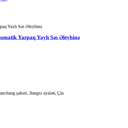
tomatik Yarpaq Yaylı Səs Əleyhinə
nchang şəhəri, Jiangxi əyaləti, Çin