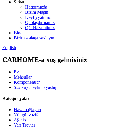
Şirkət
Haqqımızda
Bizim Maşın
Keyfiyyətimiz
Qablaşdırmamız
QC Nəzarətimiz
Bloq
Bizimlə əlaqə saxlayın
English
CARHOME-a xoş gəlmisiniz
Ev
Məhsullar
Komponentlər
Səs-küy əleyhinə yastıq
Kateqoriyalar
Hava bağlayıcı
Yüngül vəzifə
Ağır iş
Yarı Treyler