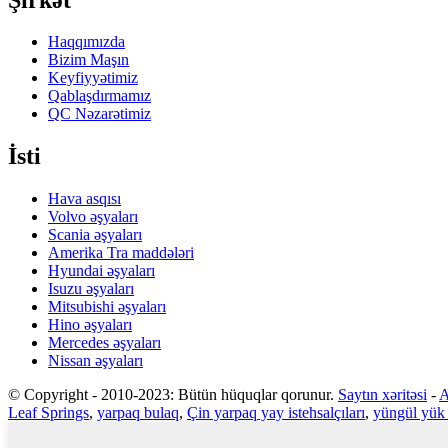
Haqqımızda
Bizim Maşın
Keyfiyyətimiz
Qablaşdırmamız
QC Nəzarətimiz
İsti
Hava asqısı
Volvo əşyaları
Scania əşyaları
Amerika Tra maddələri
Hyundai əşyaları
Isuzu əşyaları
Mitsubishi əşyaları
Hino əşyaları
Mercedes əşyaları
Nissan əşyaları
© Copyright - 2010-2023: Bütün hüquqlar qorunur.
Saytın xəritəsi
-
A
Leaf Springs
,
yarpaq bulaq
,
Çin yarpaq yay istehsalçıları
,
yüngül yük 