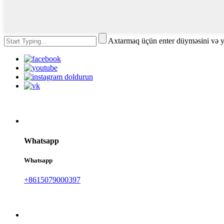
Axtarmaq üçün enter düyməsini və 
Whatsapp
Whatsapp
+8615079000397