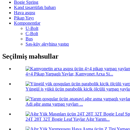
Bogie Spring
Kənd təsərrüfatı baharı
Hava asqısı
Pikap Yayı
Komponentlər
U-Bolt
C-Bolt
Buş
Səs-küy əleyhinə yastıq
Seçilmiş məhsullar
4×4 Pikap Yarpaqlı Yaylar, Kamyonet Arxa Si...
Yüngül iş yükü üçün parabolik kiçik ölçülü yarpaq yaylar
Adi ağır asma yarpaq yayları ...
24T 28T 32T Bogie Leaf Yaylar Ağır Yarım...