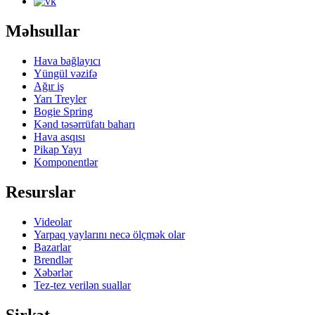
Məhsullar
Hava bağlayıcı
Yüngül vəzifə
Ağır iş
Yarı Treyler
Bogie Spring
Kənd təsərrüfatı baharı
Hava asqısı
Pikap Yayı
Komponentlər
Resurslar
Videolar
Yarpaq yaylarını necə ölçmək olar
Bazarlar
Brendlər
Xəbərlər
Tez-tez verilən suallar
Şirkət