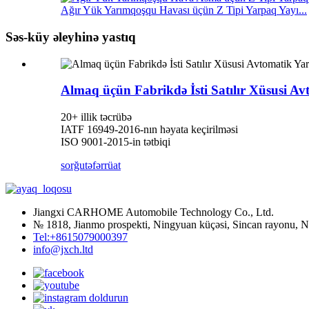
Ağır Yük Yarımqoşqu Havası üçün Z Tipi Yarpaq Yayı...
Səs-küy əleyhinə yastıq
Almaq üçün Fabrikdə İsti Satılır Xüsusi Av
20+ illik təcrübə
IATF 16949-2016-nın həyata keçirilməsi
ISO 9001-2015-in tətbiqi
sorğu
təfərrüat
Jiangxi CARHOME Automobile Technology Co., Ltd.
№ 1818, Jianmo prospekti, Ningyuan küçəsi, Sincan rayonu, Na
Tel:+8615079000397
info@jxch.ltd