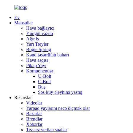
Ev
Məhsullar
Hava bağlayıcı
Yüngül vəzifə
Ağır iş
Yarı Treyler
Bogie Spring
Kənd təsərrüfatı baharı
Hava asqısı
Pikap Yayı
Komponentlər
U-Bolt
C-Bolt
Buş
Səs-küy əleyhinə yastıq
Resurslar
Videolar
Yarpaq yaylarını necə ölçmək olar
Bazarlar
Brendlər
Xəbərlər
Tez-tez verilən suallar