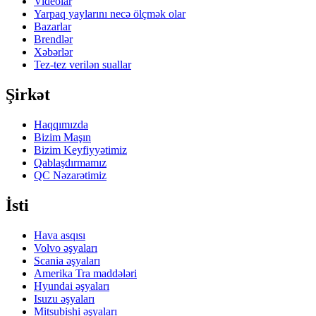
Videolar
Yarpaq yaylarını necə ölçmək olar
Bazarlar
Brendlər
Xəbərlər
Tez-tez verilən suallar
Şirkət
Haqqımızda
Bizim Maşın
Bizim Keyfiyyətimiz
Qablaşdırmamız
QC Nəzarətimiz
İsti
Hava asqısı
Volvo əşyaları
Scania əşyaları
Amerika Tra maddələri
Hyundai əşyaları
Isuzu əşyaları
Mitsubishi əşyaları