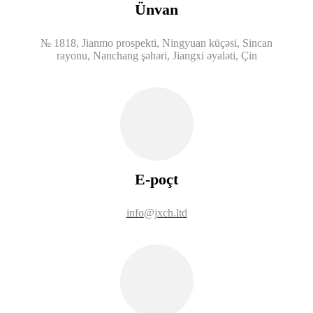
Ünvan
№ 1818, Jianmo prospekti, Ningyuan küçəsi, Sincan
rayonu, Nanchang şəhəri, Jiangxi əyaləti, Çin
E-poçt
info@jxch.ltd