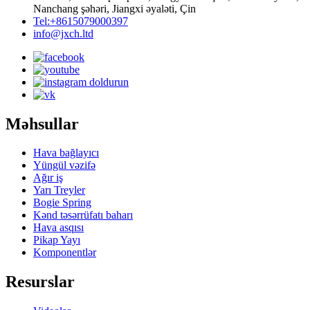
Nanchang şəhəri, Jiangxi əyaləti, Çin
Tel:+8615079000397
info@jxch.ltd
Məhsullar
Hava bağlayıcı
Yüngül vəzifə
Ağır iş
Yarı Treyler
Bogie Spring
Kənd təsərrüfatı baharı
Hava asqısı
Pikap Yayı
Komponentlər
Resurslar