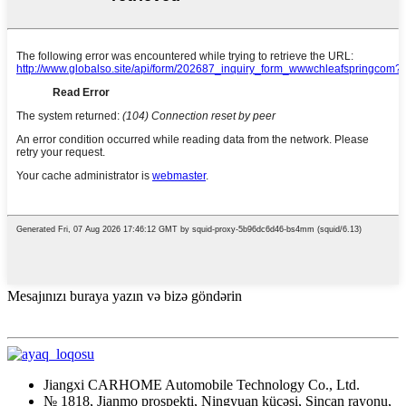
Mesajınızı buraya yazın və bizə göndərin
Jiangxi CARHOME Automobile Technology Co., Ltd.
№ 1818, Jianmo prospekti, Ningyuan küçəsi, Sincan rayonu,