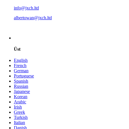
info@jxch.ltd
albertowan@jxch.ltd
Üst
English
French
German
Portuguese
Spanish
Russian
Japanese
Korean
Arabic
Irish
Greek
Turkish
Italian
Danish