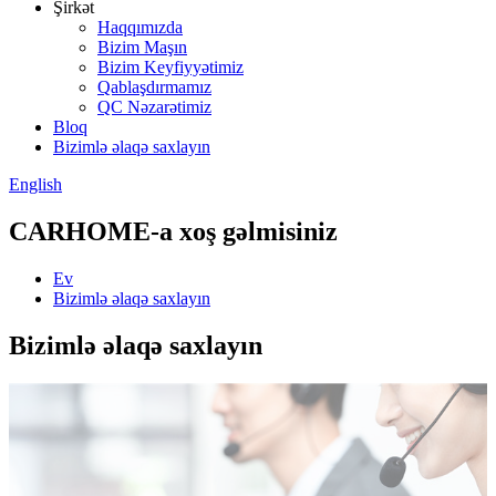
Şirkət
Haqqımızda
Bizim Maşın
Bizim Keyfiyyətimiz
Qablaşdırmamız
QC Nəzarətimiz
Bloq
Bizimlə əlaqə saxlayın
English
CARHOME-a xoş gəlmisiniz
Ev
Bizimlə əlaqə saxlayın
Bizimlə əlaqə saxlayın