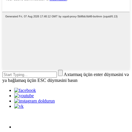
Axtarmaq üçün enter düyməsini və
ya bağlamaq üçün ESC düyməsini basın