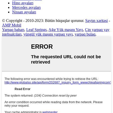
Hino əşyaları
Mercedes əşyaları
Nissan əşyaları
© Copyright - 2010-2023: Bütün hüquqlar qorunur.
Saytın xəritəsi
-
AMP Mobil
Yarpaq baharı
,
Leaf Springs
,
Ağır Yük maşını Yayı
,
Çin yarpaq yay
istehsalçıları
,
yüngül yük maşını yarpaq yayı
,
yarpaq bulaq
,