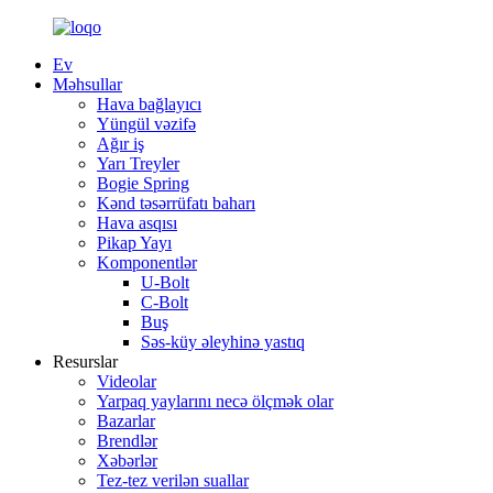
Ev
Məhsullar
Hava bağlayıcı
Yüngül vəzifə
Ağır iş
Yarı Treyler
Bogie Spring
Kənd təsərrüfatı baharı
Hava asqısı
Pikap Yayı
Komponentlər
U-Bolt
C-Bolt
Buş
Səs-küy əleyhinə yastıq
Resurslar
Videolar
Yarpaq yaylarını necə ölçmək olar
Bazarlar
Brendlər
Xəbərlər
Tez-tez verilən suallar