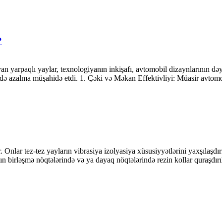
?
n yarpaqlı yaylar, texnologiyanın inkişafı, avtomobil dizaynlarının dəyiş
ədə azalma müşahidə etdi. 1. Çəki və Məkan Effektivliyi: Müasir avtomob
r. Onlar tez-tez yayların vibrasiya izolyasiya xüsusiyyətlərini yaxşılaşd
birləşmə nöqtələrində və ya dayaq nöqtələrində rezin kollar quraşdırıla