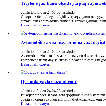
Treyler üçün hansı ölçüdə yarpaq yayına eh
admin tərəfindən 24-05-06 tarixində
Qoşqunuz üçün düzgün ölçülü yarpaq yayının müəyyən edi
etmək üçün addım-addım təlimat: 1.Treyler Çəkinizi bilin
Daha ətraflı oxuyun
Avtomobilin asma hissələrini nə vaxt dəyiş
admin tərəfindən 24-04-23 tarixində
Avtomobilinizin asma hissələrinin nə vaxt dəyişdiriləcəy
komponentlərinin dəyişdirilməsinin vaxtının çatdığını gös
Daha ətraflı oxuyun
Qoşquda yaylar lazımdırmı?
admin tərəfindən 24-04-23 tarixində
Bulaqlar bir neçə səbəbə görə qoşqunun asma sisteminin 
qoşqu və onun yükünün ağırlığını dəstəkləməkdə, onu o
Daha ətraflı oxuyun