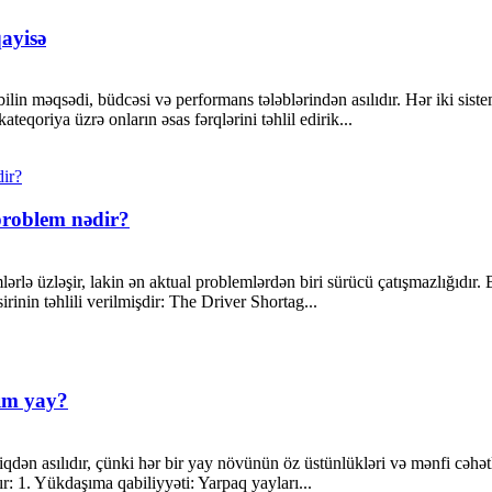
ayisə
lin məqsədi, büdcəsi və performans tələblərindən asılıdır. Hər iki sis
ateqoriya üzrə onların əsas fərqlərini təhlil edirik...
problem nədir?
ərlə üzləşir, lakin ən aktual problemlərdən biri sürücü çatışmazlığıdır
irinin təhlili verilmişdir: The Driver Shortag...
rım yay?
biqdən asılıdır, çünki hər bir yay növünün öz üstünlükləri və mənfi cəhət
: 1. Yükdaşıma qabiliyyəti: Yarpaq yayları...