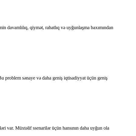
temin davamlılıq, qiymət, rahatlıq və uyğunlaşma baxımından
. Bu problem sənaye və daha geniş iqtisadiyyat üçün geniş
ləri var. Müxtəlif ssenarilər üçün hansının daha uyğun ola