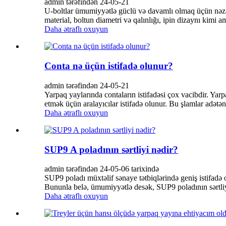
admin tərəfindən 24-05-21
U-boltlar ümumiyyətlə güclü və davamlı olmaq üçün nəzərdə
material, boltun diametri və qalınlığı, ipin dizaynı kimi ami
Daha ətraflı oxuyun
Conta nə üçün istifadə olunur?
admin tərəfindən 24-05-21
Yarpaq yaylarında contaların istifadəsi çox vacibdir. Yarp
etmək üçün aralayıcılar istifadə olunur. Bu şlamlar adətən 
Daha ətraflı oxuyun
SUP9 A poladının sərtliyi nədir?
admin tərəfindən 24-05-06 tarixində
SUP9 poladı müxtəlif sənaye tətbiqlərində geniş istifadə o
Bununla belə, ümumiyyətlə desək, SUP9 poladının sərtliy
Daha ətraflı oxuyun