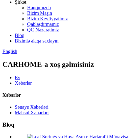
Şirkət
Haqqımızda
Bizim Maşın
Bizim Keyfiyyətimiz
Qablaşdırmamız
QC Nəzarətimiz
Bloq
Bizimlə əlaqə saxlayın
English
CARHOME-a xoş gəlmisiniz
Ev
Xəbərlər
Xəbərlər
Sənaye Xəbərləri
Məhsul Xəbərləri
Bloq