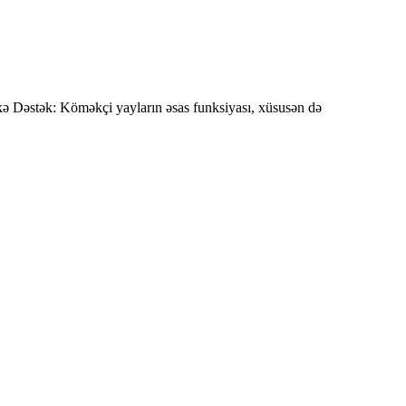
kə Dəstək: Köməkçi yayların əsas funksiyası, xüsusən də