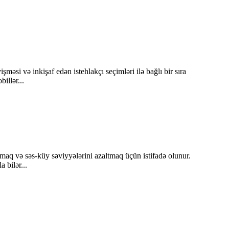
məsi və inkişaf edən istehlakçı seçimləri ilə bağlı bir sıra
illər...
ırmaq və səs-küy səviyyələrini azaltmaq üçün istifadə olunur.
 bilər...