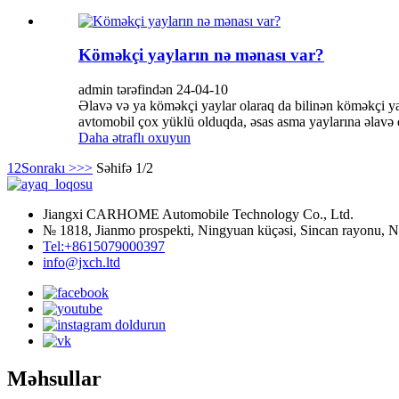
Köməkçi yayların nə mənası var?
admin tərəfindən 24-04-10
Əlavə və ya köməkçi yaylar olaraq da bilinən köməkçi ya
avtomobil çox yüklü olduqda, əsas asma yaylarına əlavə 
Daha ətraflı oxuyun
1
2
Sonrakı >
>>
Səhifə 1/2
Jiangxi CARHOME Automobile Technology Co., Ltd.
№ 1818, Jianmo prospekti, Ningyuan küçəsi, Sincan rayonu, Na
Tel:+8615079000397
info@jxch.ltd
Məhsullar