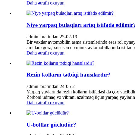
Daha ətraflı oxuyun
Niyə yarpaq bulaqları artıq istifadə edilmir
admin tərəfindən 25-02-19
Bir vaxtlar avtomobilin asma sistemlərində əsas rol oynaya
amillərə görə, xüsusən də minik avtomobillərində istifad
Daha ətraflı oxuyun
Rezin kolların tətbiqi hansılardır?
admin tərəfindən 24-05-21
Yarpaq yaylarında rezin kolların istifadəsi də çox vacibdi
Zərbəni udmaq və vibranı azaltmaq üçün yarpaq yaylarının 
Daha ətraflı oxuyun
U-boltlar güclüdür?