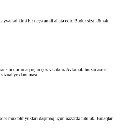
yətləri kimi bir neçə amili əhatə edir. Budur sizə kömək
ormansını qorumaq üçün çox vacibdir. Avtomobilinizin asma
vizual yoxlanılması...
dər müxtəlif yükləri daşımaq üçün nəzərdə tutulub. Bulaqlar