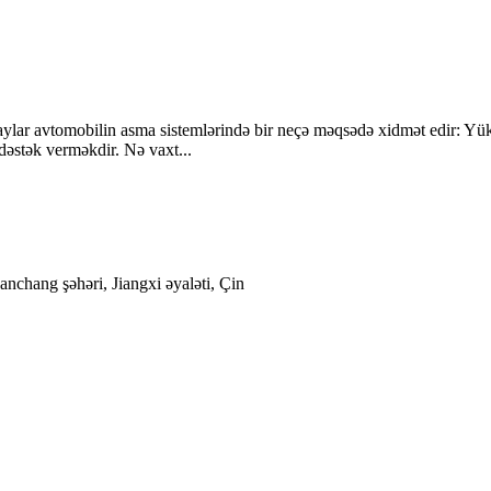
ylar avtomobilin asma sistemlərində bir neçə məqsədə xidmət edir: Yü
dəstək verməkdir. Nə vaxt...
nchang şəhəri, Jiangxi əyaləti, Çin