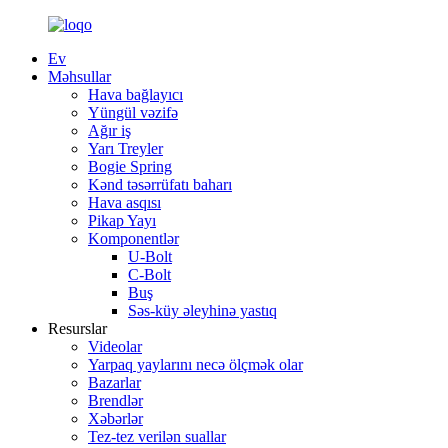
Ev
Məhsullar
Hava bağlayıcı
Yüngül vəzifə
Ağır iş
Yarı Treyler
Bogie Spring
Kənd təsərrüfatı baharı
Hava asqısı
Pikap Yayı
Komponentlər
U-Bolt
C-Bolt
Buş
Səs-küy əleyhinə yastıq
Resurslar
Videolar
Yarpaq yaylarını necə ölçmək olar
Bazarlar
Brendlər
Xəbərlər
Tez-tez verilən suallar