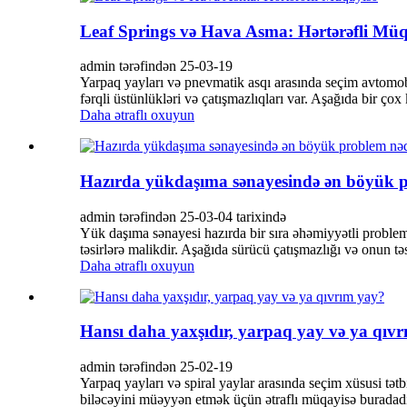
Leaf Springs və Hava Asma: Hərtərəfli Müq
admin tərəfindən 25-03-19
Yarpaq yayları və pnevmatik asqı arasında seçim avtomobi
fərqli üstünlükləri və çatışmazlıqları var. Aşağıda bir çox k
Daha ətraflı oxuyun
Hazırda yükdaşıma sənayesində ən böyük 
admin tərəfindən 25-03-04 tarixində
Yük daşıma sənayesi hazırda bir sıra əhəmiyyətli probleml
təsirlərə malikdir. Aşağıda sürücü çatışmazlığı və onun təs
Daha ətraflı oxuyun
Hansı daha yaxşıdır, yarpaq yay və ya qıv
admin tərəfindən 25-02-19
Yarpaq yayları və spiral yaylar arasında seçim xüsusi tət
biləcəyini müəyyən etmək üçün ətraflı müqayisə buradadır