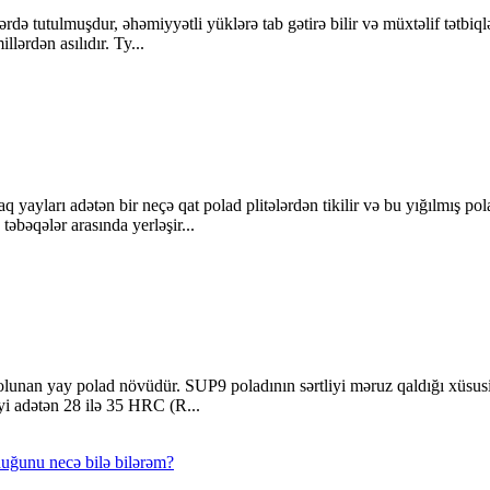
 tutulmuşdur, əhəmiyyətli yüklərə tab gətirə bilir və müxtəlif tətbiqlə
llərdən asılıdır. Ty...
aq yayları adətən bir neçə qat polad plitələrdən tikilir və bu yığılmış p
təbəqələr arasında yerləşir...
lunan yay polad növüdür. SUP9 poladının sərtliyi məruz qaldığı xüsusi is
i adətən 28 ilə 35 HRC (R...