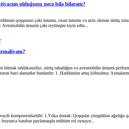
tiyacım olduğunu necə bilə bilərəm?
lməsi qoşqunun çəki tutumu, oxun tutumu və arzu olunan sürüş xüsusiy
: Avtomobilin ümumi çəki reytinqini təyin edin...
dirməliyəm?
ini bilmək təhlükəsizliyi, sürüş rahatlığını və avtomobilin ümumi perf
tərən bəzi əlamətlər bunlardır: 1. Həddindən artıq köhnəlmə: Asmaların 
vacib komponentləridir: 1.Yükə dəstək: Qoşqular yüngüldən ağırlığa qə
x boyunca bərabər paylamaqda mühüm rol oynayır...