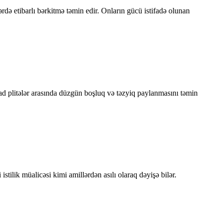
rdə etibarlı bərkitmə təmin edir. Onların gücü istifadə olunan
olad plitələr arasında düzgün boşluq və təzyiq paylanmasını təmin
tilik müalicəsi kimi amillərdən asılı olaraq dəyişə bilər.