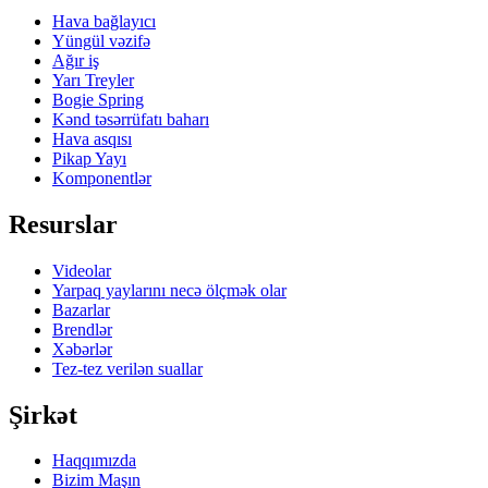
Hava bağlayıcı
Yüngül vəzifə
Ağır iş
Yarı Treyler
Bogie Spring
Kənd təsərrüfatı baharı
Hava asqısı
Pikap Yayı
Komponentlər
Resurslar
Videolar
Yarpaq yaylarını necə ölçmək olar
Bazarlar
Brendlər
Xəbərlər
Tez-tez verilən suallar
Şirkət
Haqqımızda
Bizim Maşın