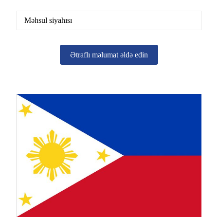
Məhsul siyahısı
Ətraflı məlumat əldə edin