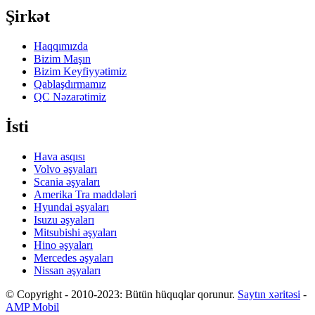
Şirkət
Haqqımızda
Bizim Maşın
Bizim Keyfiyyətimiz
Qablaşdırmamız
QC Nəzarətimiz
İsti
Hava asqısı
Volvo əşyaları
Scania əşyaları
Amerika Tra maddələri
Hyundai əşyaları
Isuzu əşyaları
Mitsubishi əşyaları
Hino əşyaları
Mercedes əşyaları
Nissan əşyaları
© Copyright - 2010-2023: Bütün hüquqlar qorunur.
Saytın xəritəsi
-
AMP Mobil