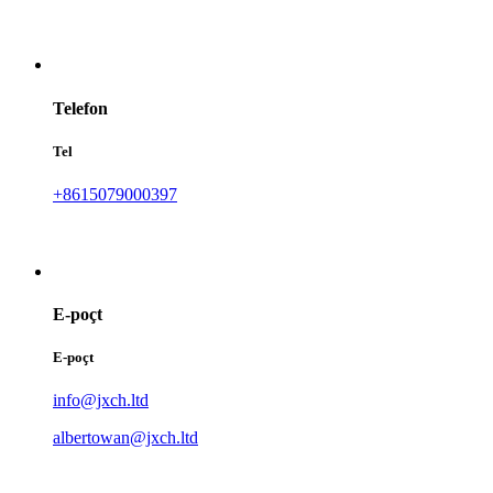
Telefon
Tel
+8615079000397
E-poçt
E-poçt
info@jxch.ltd
albertowan@jxch.ltd