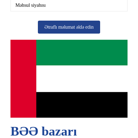
Məhsul siyahısı
Ətraflı məlumat əldə edin
BƏƏ bazarı