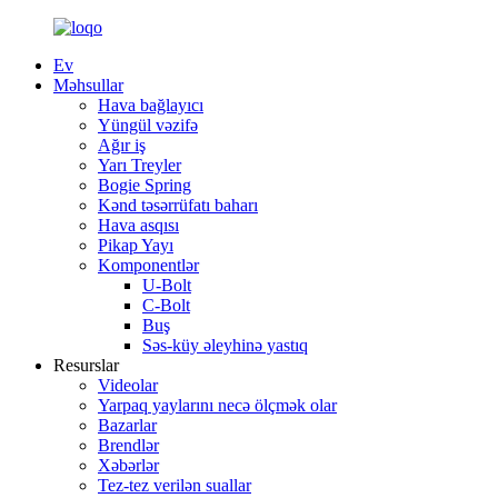
Ev
Məhsullar
Hava bağlayıcı
Yüngül vəzifə
Ağır iş
Yarı Treyler
Bogie Spring
Kənd təsərrüfatı baharı
Hava asqısı
Pikap Yayı
Komponentlər
U-Bolt
C-Bolt
Buş
Səs-küy əleyhinə yastıq
Resurslar
Videolar
Yarpaq yaylarını necə ölçmək olar
Bazarlar
Brendlər
Xəbərlər
Tez-tez verilən suallar