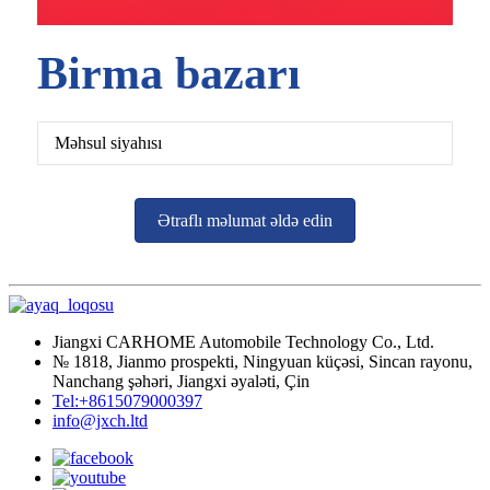
Birma bazarı
Məhsul siyahısı
Ətraflı məlumat əldə edin
Jiangxi CARHOME Automobile Technology Co., Ltd.
№ 1818, Jianmo prospekti, Ningyuan küçəsi, Sincan rayonu,
Nanchang şəhəri, Jiangxi əyaləti, Çin
Tel:+8615079000397
info@jxch.ltd