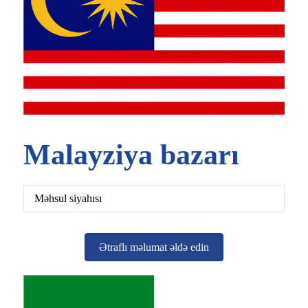
Malayziya bazarı
Məhsul siyahısı
Ətraflı məlumat əldə edin