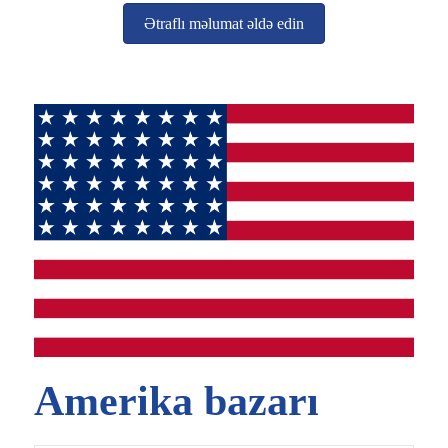
Ətraflı məlumat əldə edin
Amerika bazarı