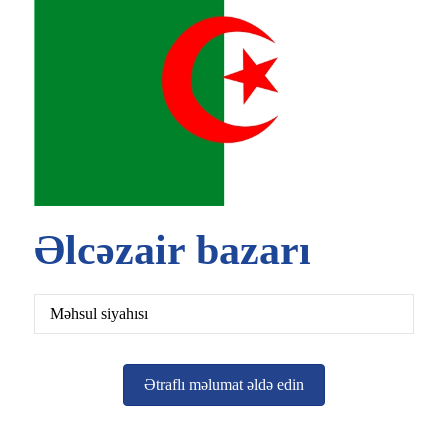
Əlcəzair bazarı
Məhsul siyahısı
Ətraflı məlumat əldə edin