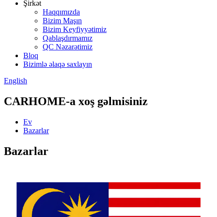
Şirkət
Haqqımızda
Bizim Maşın
Bizim Keyfiyyətimiz
Qablaşdırmamız
QC Nəzarətimiz
Bloq
Bizimlə əlaqə saxlayın
English
CARHOME-a xoş gəlmisiniz
Ev
Bazarlar
Bazarlar