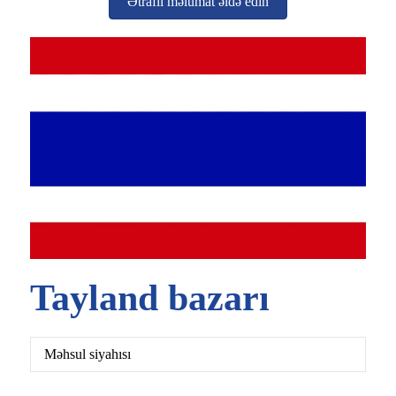
Ətraflı məlumat əldə edin
Tayland bazarı
Məhsul siyahısı