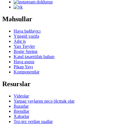
Məhsullar
Hava bağlayıcı
Yüngül vəzifə
Ağır iş
Yarı Treyler
Bogie Spring
Kənd təsərrüfatı baharı
Hava asqısı
Pikap Yayı
Komponentlər
Resurslar
Videolar
Yarpaq yaylarını necə ölçmək olar
Bazarlar
Brendlər
Xəbərlər
Tez-tez verilən suallar