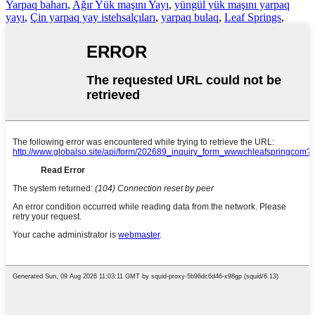
Yarpaq baharı
,
Ağır Yük maşını Yayı
,
yüngül yük maşını yarpaq
yayı
,
Çin yarpaq yay istehsalçıları
,
yarpaq bulaq
,
Leaf Springs
,