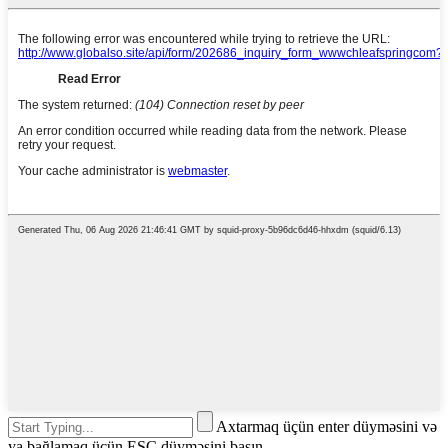
Axtarmaq üçün enter düyməsini və
ya bağlamaq üçün ESC düyməsini basın