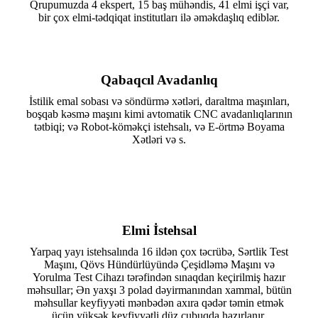
Qrupumuzda 4 ekspert, 15 baş mühəndis, 41 elmi işçi var,
bir çox elmi-tədqiqat institutları ilə əməkdaşlıq ediblər.
Qabaqcıl Avadanlıq
İstilik emal sobası və söndürmə xətləri, daraltma maşınları,
boşqab kəsmə maşını kimi avtomatik CNC avadanlıqlarının
tətbiqi; və Robot-köməkçi istehsalı, və E-örtmə Boyama
Xətləri və s.
Elmi İstehsal
Yarpaq yayı istehsalında 16 ildən çox təcrübə, Sərtlik Test
Maşını, Qövs Hündürlüyündə Çeşidləmə Maşını və
Yorulma Test Cihazı tərəfindən sınaqdan keçirilmiş hazır
məhsullar; Ən yaxşı 3 polad dəyirmanından xammal, bütün
məhsullar keyfiyyəti mənbədən axıra qədər təmin etmək
üçün yüksək keyfiyyətli düz çubuqda hazırlanır.