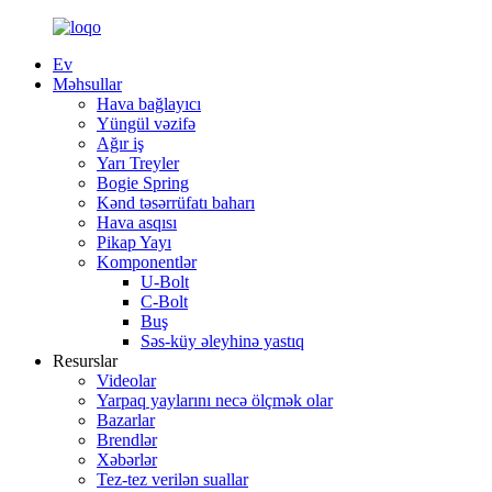
Ev
Məhsullar
Hava bağlayıcı
Yüngül vəzifə
Ağır iş
Yarı Treyler
Bogie Spring
Kənd təsərrüfatı baharı
Hava asqısı
Pikap Yayı
Komponentlər
U-Bolt
C-Bolt
Buş
Səs-küy əleyhinə yastıq
Resurslar
Videolar
Yarpaq yaylarını necə ölçmək olar
Bazarlar
Brendlər
Xəbərlər
Tez-tez verilən suallar