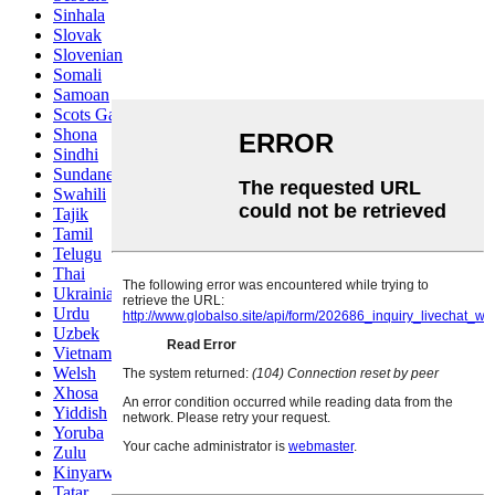
Sinhala
Slovak
Slovenian
Somali
Samoan
Scots Gaelic
Shona
Sindhi
Sundanese
Swahili
Tajik
Tamil
Telugu
Thai
Ukrainian
Urdu
Uzbek
Vietnamese
Welsh
Xhosa
Yiddish
Yoruba
Zulu
Kinyarwanda
Tatar