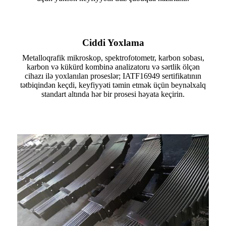
Ciddi Yoxlama
Metalloqrafik mikroskop, spektrofotometr, karbon sobası,
karbon və kükürd kombinə analizatoru və sərtlik ölçən
cihazı ilə yoxlanılan proseslər; IATF16949 sertifikatının
tətbiqindən keçdi, keyfiyyəti təmin etmək üçün beynəlxalq
standart altında hər bir prosesi həyata keçirin.