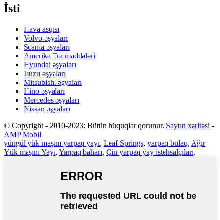
İsti
Hava asqısı
Volvo əşyaları
Scania əşyaları
Amerika Tra maddələri
Hyundai əşyaları
Isuzu əşyaları
Mitsubishi əşyaları
Hino əşyaları
Mercedes əşyaları
Nissan əşyaları
© Copyright - 2010-2023: Bütün hüquqlar qorunur.
Saytın xəritəsi
-
AMP Mobil
yüngül yük maşını yarpaq yayı
,
Leaf Springs
,
yarpaq bulaq
,
Ağır
Yük maşını Yayı
,
Yarpaq baharı
,
Çin yarpaq yay istehsalçıları
,