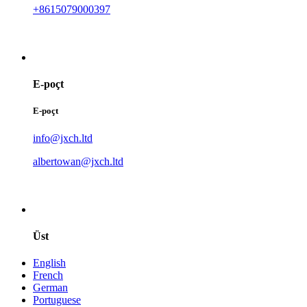
+8615079000397
E-poçt
E-poçt
info@jxch.ltd
albertowan@jxch.ltd
Üst
English
French
German
Portuguese