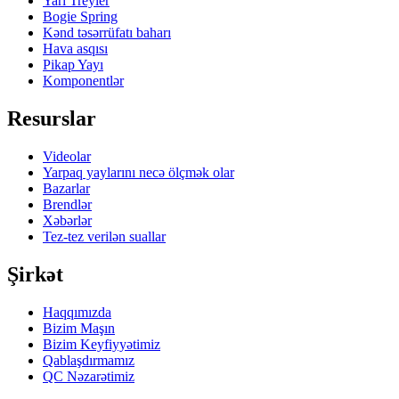
Yarı Treyler
Bogie Spring
Kənd təsərrüfatı baharı
Hava asqısı
Pikap Yayı
Komponentlər
Resurslar
Videolar
Yarpaq yaylarını necə ölçmək olar
Bazarlar
Brendlər
Xəbərlər
Tez-tez verilən suallar
Şirkət
Haqqımızda
Bizim Maşın
Bizim Keyfiyyətimiz
Qablaşdırmamız
QC Nəzarətimiz