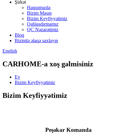
Şirkət
Haqqımızda
Bizim Maşın
Bizim Keyfiyyətimiz
Qablaşdırmamız
QC Nəzarətimiz
Bloq
Bizimlə əlaqə saxlayın
English
CARHOME-a xoş gəlmisiniz
Ev
Bizim Keyfiyyətimiz
Bizim Keyfiyyətimiz
Peşəkar Komanda