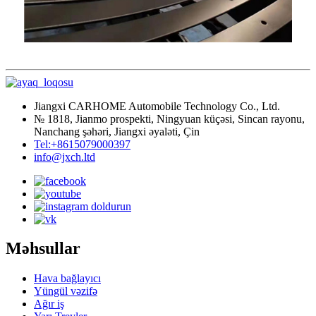
Jiangxi CARHOME Automobile Technology Co., Ltd.
№ 1818, Jianmo prospekti, Ningyuan küçəsi, Sincan rayonu,
Nanchang şəhəri, Jiangxi əyaləti, Çin
Tel:+8615079000397
info@jxch.ltd
Məhsullar
Hava bağlayıcı
Yüngül vəzifə
Ağır iş