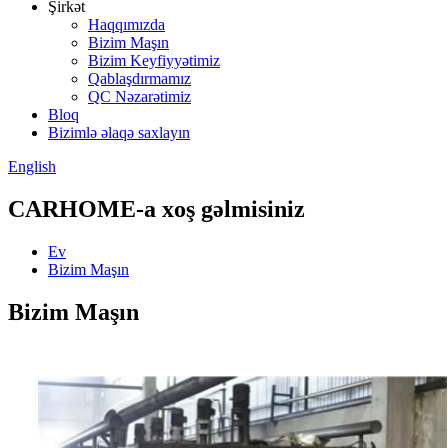
Şirkət
Haqqımızda
Bizim Maşın
Bizim Keyfiyyətimiz
Qablaşdırmamız
QC Nəzarətimiz
Bloq
Bizimlə əlaqə saxlayın
English
CARHOME-a xoş gəlmisiniz
Ev
Bizim Maşın
Bizim Maşın