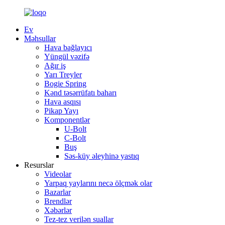
Ev
Məhsullar
Hava bağlayıcı
Yüngül vəzifə
Ağır iş
Yarı Treyler
Bogie Spring
Kənd təsərrüfatı baharı
Hava asqısı
Pikap Yayı
Komponentlər
U-Bolt
C-Bolt
Buş
Səs-küy əleyhinə yastıq
Resurslar
Videolar
Yarpaq yaylarını necə ölçmək olar
Bazarlar
Brendlər
Xəbərlər
Tez-tez verilən suallar