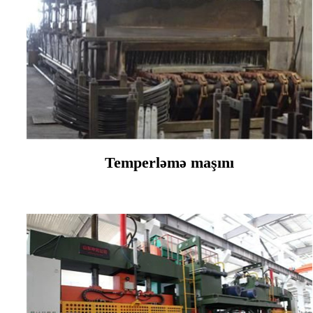
Temperləmə maşını