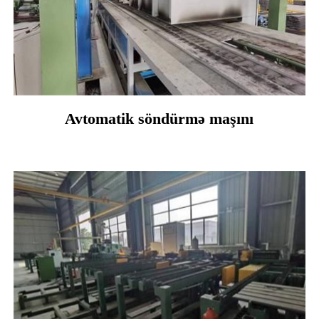
Avtomatik söndürmə maşını