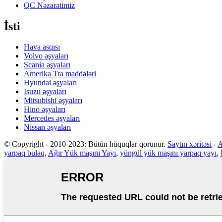
QC Nəzarətimiz
İsti
Hava asqısı
Volvo əşyaları
Scania əşyaları
Amerika Tra maddələri
Hyundai əşyaları
Isuzu əşyaları
Mitsubishi əşyaları
Hino əşyaları
Mercedes əşyaları
Nissan əşyaları
© Copyright - 2010-2023: Bütün hüquqlar qorunur.
Saytın xəritəsi
-
A
yarpaq bulaq
,
Ağır Yük maşını Yayı
,
yüngül yük maşını yarpaq yayı
,