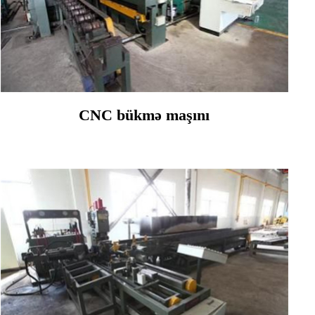
CNC bükmə maşını