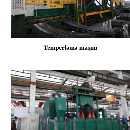
Temperləmə maşını