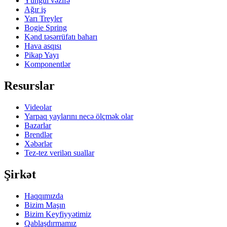
Yüngül vəzifə
Ağır iş
Yarı Treyler
Bogie Spring
Kənd təsərrüfatı baharı
Hava asqısı
Pikap Yayı
Komponentlər
Resurslar
Videolar
Yarpaq yaylarını necə ölçmək olar
Bazarlar
Brendlər
Xəbərlər
Tez-tez verilən suallar
Şirkət
Haqqımızda
Bizim Maşın
Bizim Keyfiyyətimiz
Qablaşdırmamız