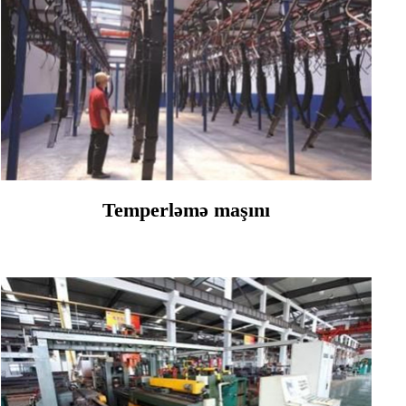
Temperləmə maşını