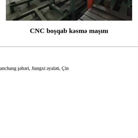
CNC boşqab kəsmə maşını
nchang şəhəri, Jiangxi əyaləti, Çin