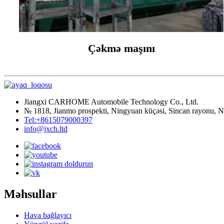
Çəkmə maşını
Jiangxi CARHOME Automobile Technology Co., Ltd.
№ 1818, Jianmo prospekti, Ningyuan küçəsi, Sincan rayonu, Na
Tel:+8615079000397
info@jxch.ltd
Məhsullar
Hava bağlayıcı