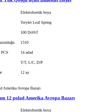
Elektroforetik boya
Treyler Leaf Spring
100 DƏST
 uzunluğu
1510
 PCS
14 ədəd
T/T, L/C, D/P
t
12 ay
m 12 polad Amerika Avropa Bazarı
Elektroforetik boya