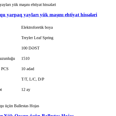
 yarpaq yayları yük maşını ehtiyat hissələri
Elektroforetik boya
Treyler Leaf Spring
100 DƏST
 uzunluğu
1510
 PCS
10 ədəd
T/T, L/C, D/P
t
12 ay
r Yük Qoşqu üçün Ballestas Hojas