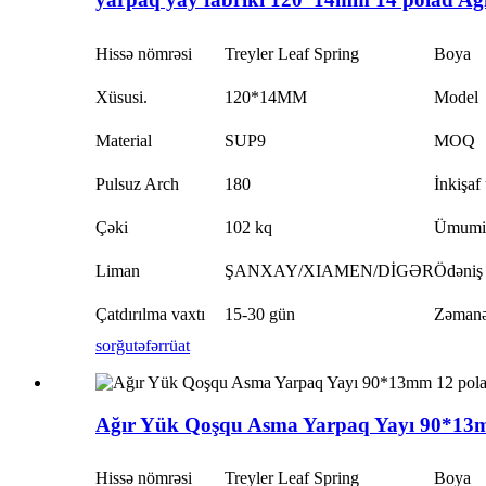
Hissə nömrəsi
Treyler Leaf Spring
Boya
Xüsusi.
120*14MM
Model
Material
SUP9
MOQ
Pulsuz Arch
180
İnkişaf
Çəki
102 kq
Ümumi
Liman
ŞANXAY/XIAMEN/DİGƏR
Ödəniş
Çatdırılma vaxtı
15-30 gün
Zəmanə
sorğu
təfərrüat
Ağır Yük Qoşqu Asma Yarpaq Yayı 90*13m
Hissə nömrəsi
Treyler Leaf Spring
Boya