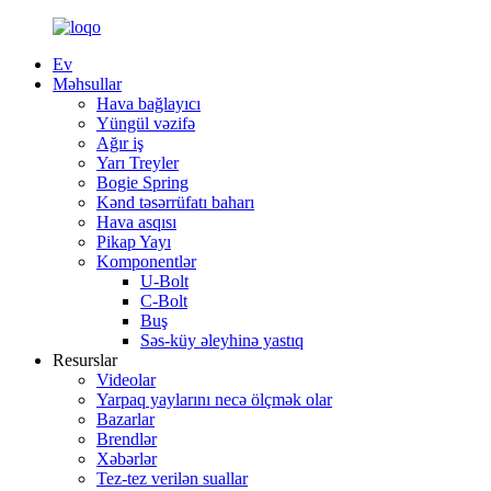
Ev
Məhsullar
Hava bağlayıcı
Yüngül vəzifə
Ağır iş
Yarı Treyler
Bogie Spring
Kənd təsərrüfatı baharı
Hava asqısı
Pikap Yayı
Komponentlər
U-Bolt
C-Bolt
Buş
Səs-küy əleyhinə yastıq
Resurslar
Videolar
Yarpaq yaylarını necə ölçmək olar
Bazarlar
Brendlər
Xəbərlər
Tez-tez verilən suallar