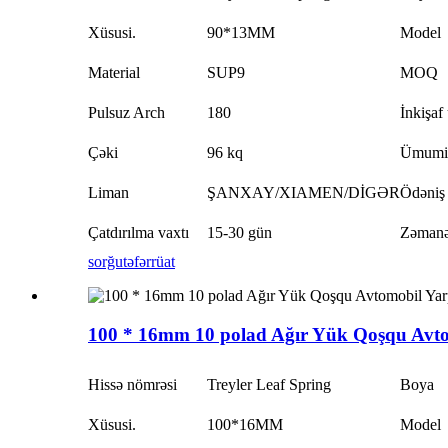
Xüsusi.
90*13MM
Model
Material
SUP9
MOQ
Pulsuz Arch
180
İnkişaf
Çəki
96 kq
Ümumi
Liman
ŞANXAY/XIAMEN/DİGƏR
Ödəniş
Çatdırılma vaxtı
15-30 gün
Zəmanə
sorğu
təfərrüat
100 * 16mm 10 polad Ağır Yük Qoşqu Avto
Hissə nömrəsi
Treyler Leaf Spring
Boya
Xüsusi.
100*16MM
Model