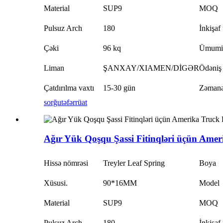
Material
SUP9
MOQ
Pulsuz Arch
180
İnkişaf
Çəki
96 kq
Ümumi
Liman
ŞANXAY/XIAMEN/DİGƏR
Ödəniş
Çatdırılma vaxtı
15-30 gün
Zəmanə
sorğu
təfərrüat
Ağır Yük Qoşqu Şassi Fitinqləri üçün Amer
Hissə nömrəsi
Treyler Leaf Spring
Boya
Xüsusi.
90*16MM
Model
Material
SUP9
MOQ
Pulsuz Arch
180
İnkişaf