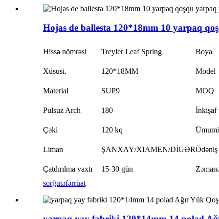
Hojas de ballesta 120*18mm 10 yarpaq qoşqu
Hissə nömrəsi
Treyler Leaf Spring
Boya
Xüsusi.
120*18MM
Model
Material
SUP9
MOQ
Pulsuz Arch
180
İnkişaf
Çəki
120 kq
Ümumi
Liman
ŞANXAY/XIAMEN/DİGƏR
Ödəniş
Çatdırılma vaxtı
15-30 gün
Zəmanə
sorğu
təfərrüat
yarpaq yay fabriki 120*14mm 14 polad Ağı