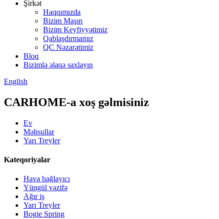
Şirkət
Haqqımızda
Bizim Maşın
Bizim Keyfiyyətimiz
Qablaşdırmamız
QC Nəzarətimiz
Bloq
Bizimlə əlaqə saxlayın
English
CARHOME-a xoş gəlmisiniz
Ev
Məhsullar
Yarı Treyler
Kateqoriyalar
Hava bağlayıcı
Yüngül vəzifə
Ağır iş
Yarı Treyler
Bogie Spring