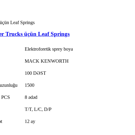
 Trucks üçün Leaf Springs
Elektroforetik sprey boya
MACK KENWORTH
100 DƏST
 uzunluğu
1500
 PCS
8 ədəd
T/T, L/C, D/P
t
12 ay