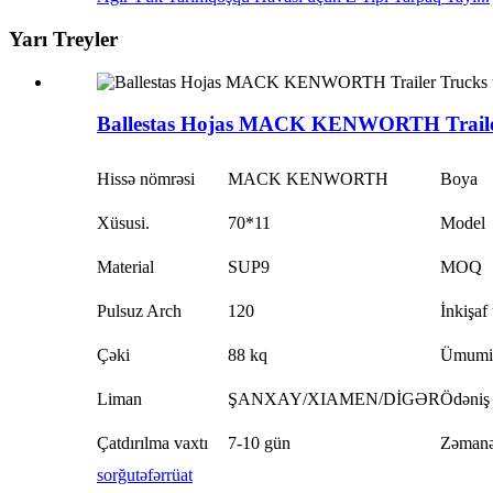
Yarı Treyler
Ballestas Hojas MACK KENWORTH Trailer
Hissə nömrəsi
MACK KENWORTH
Boya
Xüsusi.
70*11
Model
Material
SUP9
MOQ
Pulsuz Arch
120
İnkişaf
Çəki
88 kq
Ümumi
Liman
ŞANXAY/XIAMEN/DİGƏR
Ödəniş
Çatdırılma vaxtı
7-10 gün
Zəmanə
sorğu
təfərrüat