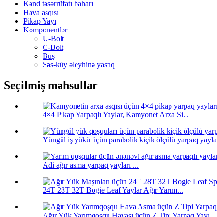
Kənd təsərrüfatı baharı
Hava asqısı
Pikap Yayı
Komponentlər
U-Bolt
C-Bolt
Buş
Səs-küy əleyhinə yastıq
Seçilmiş məhsullar
4×4 Pikap Yarpaqlı Yaylar, Kamyonet Arxa Si...
Yüngül iş yükü üçün parabolik kiçik ölçülü yarpaq yaylar
Adi ağır asma yarpaq yayları ...
24T 28T 32T Bogie Leaf Yaylar Ağır Yarım...
Ağır Yük Yarımqoşqu Havası üçün Z Tipi Yarpaq Yayı...