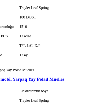
Treyler Leaf Spring
100 DƏST
 uzunluğu
1510
 PCS
12 ədəd
T/T, L/C, D/P
t
12 ay
mobil Yarpaq Yay Polad Muelles
Elektroforetik boya
Treyler Leaf Spring