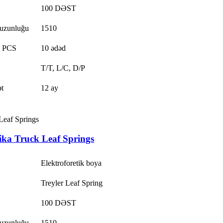
100 DƏST
 uzunluğu
1510
 PCS
10 ədəd
T/T, L/C, D/P
t
12 ay
ika Truck Leaf Springs
Elektroforetik boya
Treyler Leaf Spring
100 DƏST
 uzunluğu
1510