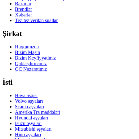
Bazarlar
Brendlər
Xəbərlər
Tez-tez verilən suallar
Şirkət
Haqqımızda
Bizim Maşın
Bizim Keyfiyyətimiz
Qablaşdırmamız
QC Nəzarətimiz
İsti
Hava asqısı
Volvo əşyaları
Scania əşyaları
Amerika Tra maddələri
Hyundai əşyaları
Isuzu əşyaları
Mitsubishi əşyaları
Hino əşyaları