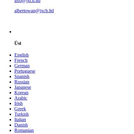
info@jxch.ltd
albertowan@jxch.ltd
Üst
English
French
German
Portuguese
Spanish
Russian
Japanese
Korean
Arabic
Irish
Greek
Turkish
Italian
Danish
Romanian