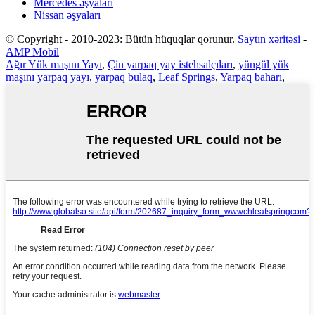
Mercedes əşyaları
Nissan əşyaları
© Copyright - 2010-2023: Bütün hüquqlar qorunur.
Saytın xəritəsi
-
AMP Mobil
Ağır Yük maşını Yayı
,
Çin yarpaq yay istehsalçıları
,
yüngül yük
maşını yarpaq yayı
,
yarpaq bulaq
,
Leaf Springs
,
Yarpaq baharı
,