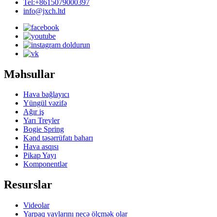
Tel:+8615079000397
info@jxch.ltd
Məhsullar
Hava bağlayıcı
Yüngül vəzifə
Ağır iş
Yarı Treyler
Bogie Spring
Kənd təsərrüfatı baharı
Hava asqısı
Pikap Yayı
Komponentlər
Resurslar
Videolar
Yarpaq yaylarını necə ölçmək olar