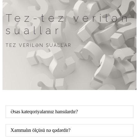
Tez-tez verilən
suallar
TEZ VERİLƏN SUALLAR
Əsas kateqoriyalarınız hansılardır?
Xammalın ölçüsü nə qədərdir?