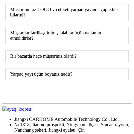
Müştərinin öz LOGO və etiketi yarpaq yayında çap edilə
bilərmi?
Müştərilər fərdiləşdirilmiş tələblər üçün nə təmin
etməlidirlər?
Bir bazarda neçə müştəriniz olardı?
Yarpaq yayı üçün boyanız nədir?
Jiangxi CARHOME Automobile Technology Co., Ltd.
№ 1818, Jianmo prospekti, Ningyuan küçəsi, Sincan rayonu,
Nanchang şəhəri, Jiangxi əyaləti, Çin