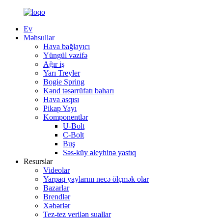
Ev
Məhsullar
Hava bağlayıcı
Yüngül vəzifə
Ağır iş
Yarı Treyler
Bogie Spring
Kənd təsərrüfatı baharı
Hava asqısı
Pikap Yayı
Komponentlər
U-Bolt
C-Bolt
Buş
Səs-küy əleyhinə yastıq
Resurslar
Videolar
Yarpaq yaylarını necə ölçmək olar
Bazarlar
Brendlər
Xəbərlər
Tez-tez verilən suallar