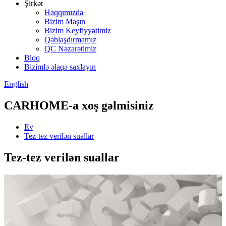
Şirkət
Haqqımızda
Bizim Maşın
Bizim Keyfiyyətimiz
Qablaşdırmamız
QC Nəzarətimiz
Bloq
Bizimlə əlaqə saxlayın
English
CARHOME-a xoş gəlmisiniz
Ev
Tez-tez verilən suallar
Tez-tez verilən suallar