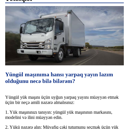
Yüngül maşınıma hansı yarpaq yayın lazım
olduğunu necə bilə bilərəm?
Yüngül yük maşını üçün uyğun yarpaq yayını müəyyən etmək
üçün bir neçə amili nəzərə almalısınız:
1. Yük maşınınızı tanıyın: yüngül yük maşınının markasını,
modelini və ilini müəyyən edin.
2. Yükü nəzərə alın: Müvafiq çəki tutumunu seçmək üçün yük