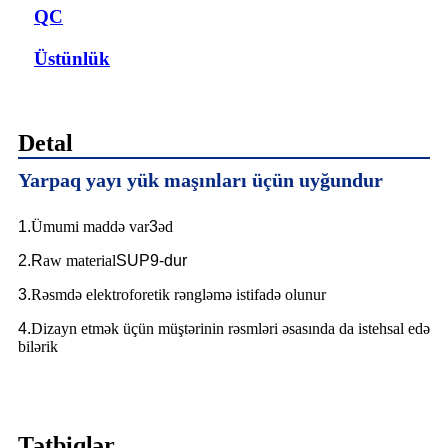
QC
Üstünlük
Detal
Yarpaq yayı yük maşınları üçün uyğundur
1.
Ümumi maddə var
3
əd
2.R
aw material
SUP9-dur
3.
Rəsmdə elektroforetik rəngləmə istifadə olunur
4.
Dizayn etmək üçün müştərinin rəsmləri əsasında da istehsal edə
bilərik
Tətbiqlər