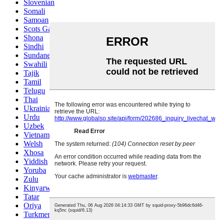
Slovenian
Somali
Samoan
Scots Gaelic
Shona
Sindhi
Sundanese
Swahili
Tajik
Tamil
Telugu
Thai
Ukrainian
Urdu
Uzbek
Vietnamese
Welsh
Xhosa
Yiddish
Yoruba
Zulu
Kinyarwanda
Tatar
Oriya
Turkmen