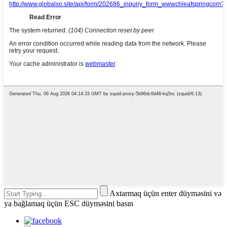
Axtarmaq üçün enter düyməsini və
ya bağlamaq üçün ESC düyməsini basın