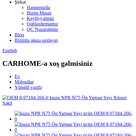
Şirkət
Haqqımızda
Bizim Maşın
Keyfiyyətimiz
Qablaşdırmamız
QC Nəzarətimiz
Bloq
Bizimlə əlaqə saxlayın
English
CARHOME-a xoş gəlmisiniz
Ev
Məhsullar
Yüngül vəzifə