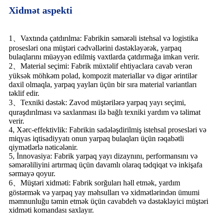
Xidmət aspekti
1、Vaxtında çatdırılma: Fabrikin səmərəli istehsal və logistika
prosesləri ona müştəri cədvəllərini dəstəkləyərək, yarpaq
bulaqlarını müəyyən edilmiş vaxtlarda çatdırmağa imkan verir.
2、Material seçimi: Fabrik müxtəlif ehtiyaclara cavab verən
yüksək möhkəm polad, kompozit materiallar və digər ərintilər
daxil olmaqla, yarpaq yayları üçün bir sıra material variantları
təklif edir.
3、Texniki dəstək: Zavod müştərilərə yarpaq yayı seçimi,
quraşdırılması və saxlanması ilə bağlı texniki yardım və təlimat
verir.
4, Xərc-effektivlik: Fabrikin sadələşdirilmiş istehsal prosesləri və
miqyas iqtisadiyyatı onun yarpaq bulaqları üçün rəqabətli
qiymətlərlə nəticələnir.
5, İnnovasiya: Fabrik yarpaq yayı dizaynını, performansını və
səmərəliliyini artırmaq üçün davamlı olaraq tədqiqat və inkişafa
sərmayə qoyur.
6、Müştəri xidməti: Fabrik sorğuları həll etmək, yardım
göstərmək və yarpaq yay məhsulları və xidmətlərindən ümumi
məmnunluğu təmin etmək üçün cavabdeh və dəstəkləyici müştəri
xidməti komandası saxlayır.