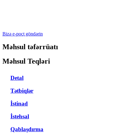
Bizə e-poçt göndərin
Məhsul təfərrüatı
Məhsul Teqləri
Detal
Tətbiqlər
İstinad
İstehsal
Qablaşdırma