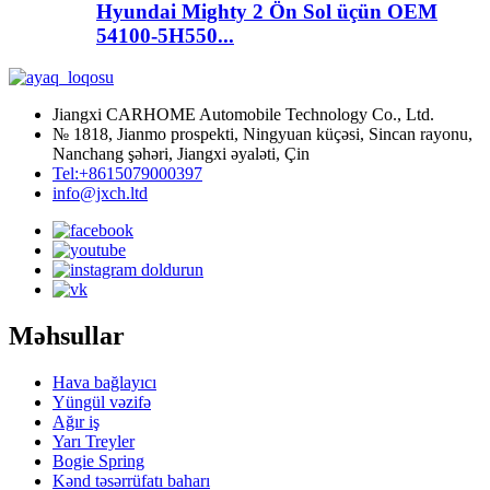
Hyundai Mighty 2 Ön Sol üçün OEM
54100-5H550...
Jiangxi CARHOME Automobile Technology Co., Ltd.
№ 1818, Jianmo prospekti, Ningyuan küçəsi, Sincan rayonu,
Nanchang şəhəri, Jiangxi əyaləti, Çin
Tel:+8615079000397
info@jxch.ltd
Məhsullar
Hava bağlayıcı
Yüngül vəzifə
Ağır iş
Yarı Treyler
Bogie Spring
Kənd təsərrüfatı baharı