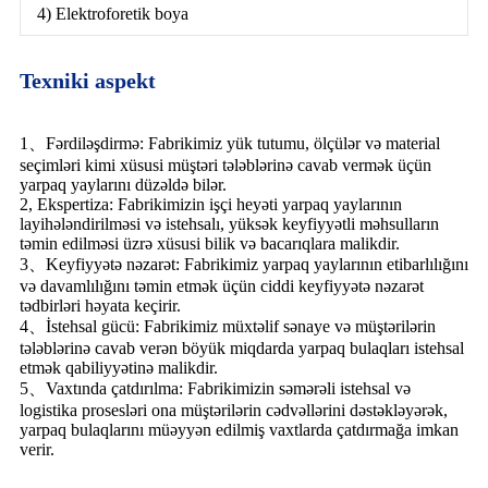
4) Elektroforetik boya
Texniki aspekt
1、Fərdiləşdirmə: Fabrikimiz yük tutumu, ölçülər və material
seçimləri kimi xüsusi müştəri tələblərinə cavab vermək üçün
yarpaq yaylarını düzəldə bilər.
2, Ekspertiza: Fabrikimizin işçi heyəti yarpaq yaylarının
layihələndirilməsi və istehsalı, yüksək keyfiyyətli məhsulların
təmin edilməsi üzrə xüsusi bilik və bacarıqlara malikdir.
3、Keyfiyyətə nəzarət: Fabrikimiz yarpaq yaylarının etibarlılığını
və davamlılığını təmin etmək üçün ciddi keyfiyyətə nəzarət
tədbirləri həyata keçirir.
4、İstehsal gücü: Fabrikimiz müxtəlif sənaye və müştərilərin
tələblərinə cavab verən böyük miqdarda yarpaq bulaqları istehsal
etmək qabiliyyətinə malikdir.
5、Vaxtında çatdırılma: Fabrikimizin səmərəli istehsal və
logistika prosesləri ona müştərilərin cədvəllərini dəstəkləyərək,
yarpaq bulaqlarını müəyyən edilmiş vaxtlarda çatdırmağa imkan
verir.