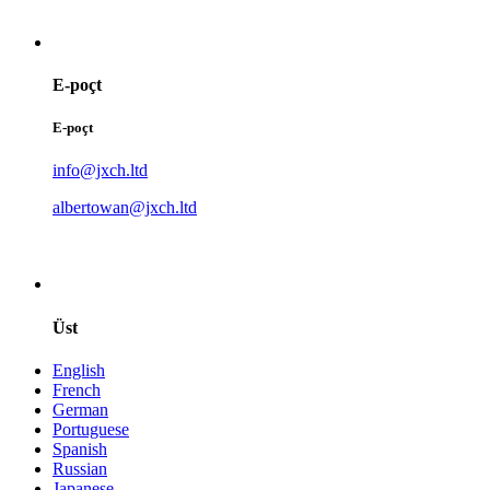
E-poçt
E-poçt
info@jxch.ltd
albertowan@jxch.ltd
Üst
English
French
German
Portuguese
Spanish
Russian
Japanese