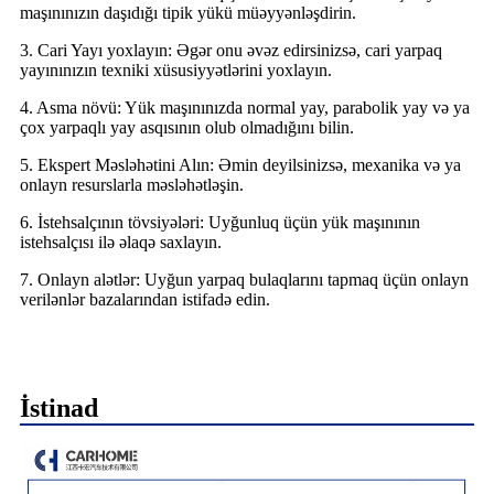
maşınınızın daşıdığı tipik yükü müəyyənləşdirin.
3. Cari Yayı yoxlayın: Əgər onu əvəz edirsinizsə, cari yarpaq
yayınınızın texniki xüsusiyyətlərini yoxlayın.
4. Asma növü: Yük maşınınızda normal yay, parabolik yay və ya
çox yarpaqlı yay asqısının olub olmadığını bilin.
5. Ekspert Məsləhətini Alın: Əmin deyilsinizsə, mexanika və ya
onlayn resurslarla məsləhətləşin.
6. İstehsalçının tövsiyələri: Uyğunluq üçün yük maşınının
istehsalçısı ilə əlaqə saxlayın.
7. Onlayn alətlər: Uyğun yarpaq bulaqlarını tapmaq üçün onlayn
verilənlər bazalarından istifadə edin.
İstinad