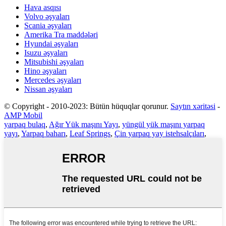
Hava asqısı
Volvo əşyaları
Scania əşyaları
Amerika Tra maddələri
Hyundai əşyaları
Isuzu əşyaları
Mitsubishi əşyaları
Hino əşyaları
Mercedes əşyaları
Nissan əşyaları
© Copyright - 2010-2023: Bütün hüquqlar qorunur.
Saytın xəritəsi
-
AMP Mobil
yarpaq bulaq
,
Ağır Yük maşını Yayı
,
yüngül yük maşını yarpaq
yayı
,
Yarpaq baharı
,
Leaf Springs
,
Çin yarpaq yay istehsalçıları
,