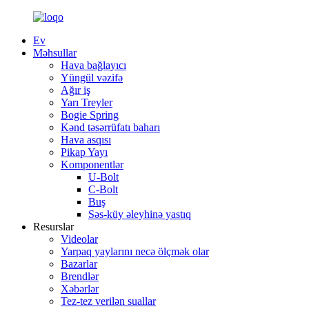
Ev
Məhsullar
Hava bağlayıcı
Yüngül vəzifə
Ağır iş
Yarı Treyler
Bogie Spring
Kənd təsərrüfatı baharı
Hava asqısı
Pikap Yayı
Komponentlər
U-Bolt
C-Bolt
Buş
Səs-küy əleyhinə yastıq
Resurslar
Videolar
Yarpaq yaylarını necə ölçmək olar
Bazarlar
Brendlər
Xəbərlər
Tez-tez verilən suallar