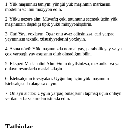
1. Yük maşınınızı tanıyın: yüngül yük maşınının markasını,
modelini və ilini müəyyən edin.
2. Yükü nəzərə alın: Müvafiq çəki tutumunu seçmək üçün yük
maşınınızın daşıdığı tipik yükü müəyyənləşdirin.
3. Cari Yayı yoxlayın: Əgər onu əvəz edirsinizsə, cari yarpaq
yayınınızın texniki xüsusiyyətlərini yoxlayın.
4. Asma növü: Yük maşınınızda normal yay, parabolik yay və ya
çox yarpaqlı yay asqısının olub olmadığını bilin.
5. Ekspert Məsləhətini Alın: Əmin deyilsinizsə, mexanika və ya
onlayn resurslarla məsləhətləşin.
6. İstehsalçının tövsiyələri: Uyğunluq üçün yük maşınının
istehsalçısı ilə əlaqə saxlayın.
7. Onlayn alətlər: Uyğun yarpaq bulaqlarını tapmaq üçün onlayn
verilənlər bazalarından istifadə edin.
Tətbiqlər