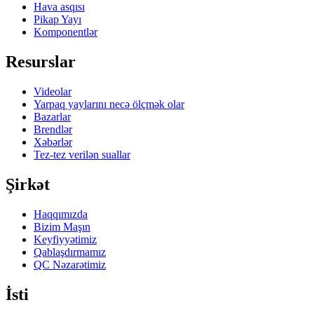
Hava asqısı
Pikap Yayı
Komponentlər
Resurslar
Videolar
Yarpaq yaylarını necə ölçmək olar
Bazarlar
Brendlər
Xəbərlər
Tez-tez verilən suallar
Şirkət
Haqqımızda
Bizim Maşın
Keyfiyyətimiz
Qablaşdırmamız
QC Nəzarətimiz
İsti