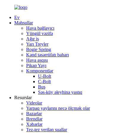
Ev
Məhsullar
Hava bağlayıcı
Yüngül vəzifə
Ağır iş
Yarı Treyler
Bogie Spring
Kənd təsərrüfatı baharı
Hava asqısı
Pikap Yayı
Komponentlər
U-Bolt
C-Bolt
Buş
Səs-küy əleyhinə yastıq
Resurslar
Videolar
Yarpaq yaylarını necə ölçmək olar
Bazarlar
Brendlər
Xəbərlər
Tez-tez verilən suallar