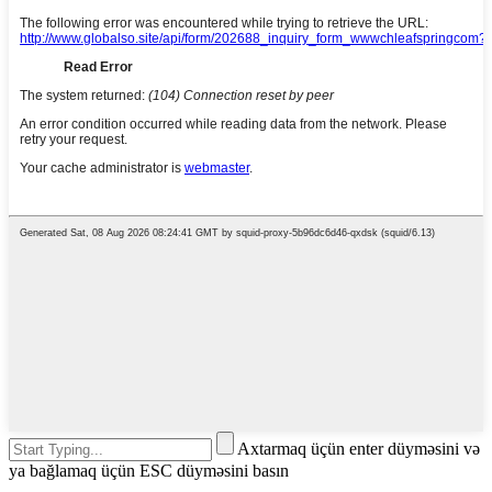
Axtarmaq üçün enter düyməsini və
ya bağlamaq üçün ESC düyməsini basın