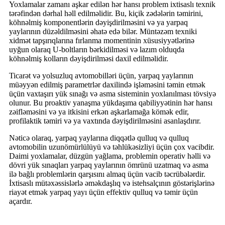
Yoxlamalar zamanı aşkar edilən hər hansı problem ixtisaslı texnik
tərəfindən dərhal həll edilməlidir. Bu, kiçik zədələrin təmirini,
köhnəlmiş komponentlərin dəyişdirilməsini və ya yarpaq
yaylarının düzəldilməsini əhatə edə bilər. Müntəzəm texniki
xidmət tapşırıqlarına fırlanma momentinin xüsusiyyətlərinə
uyğun olaraq U-boltların bərkidilməsi və lazım olduqda
köhnəlmiş kolların dəyişdirilməsi daxil edilməlidir.
Ticarət və yolsuzluq avtomobilləri üçün, yarpaq yaylarının
müəyyən edilmiş parametrlər daxilində işləməsini təmin etmək
üçün vaxtaşırı yük sınağı və asma sisteminin yoxlanılması tövsiyə
olunur. Bu proaktiv yanaşma yükdaşıma qabiliyyətinin hər hansı
zəifləməsini və ya itkisini erkən aşkarlamağa kömək edir,
profilaktik təmiri və ya vaxtında dəyişdirilməsini asanlaşdırır.
Nəticə olaraq, yarpaq yaylarına diqqətlə qulluq və qulluq
avtomobilin uzunömürlülüyü və təhlükəsizliyi üçün çox vacibdir.
Daimi yoxlamalar, düzgün yağlama, problemin operativ həlli və
dövri yük sınaqları yarpaq yaylarının ömrünü uzatmaq və asma
ilə bağlı problemlərin qarşısını almaq üçün vacib təcrübələrdir.
İxtisaslı mütəxəssislərlə əməkdaşlıq və istehsalçının göstərişlərinə
riayət etmək yarpaq yayı üçün effektiv qulluq və təmir üçün
açardır.