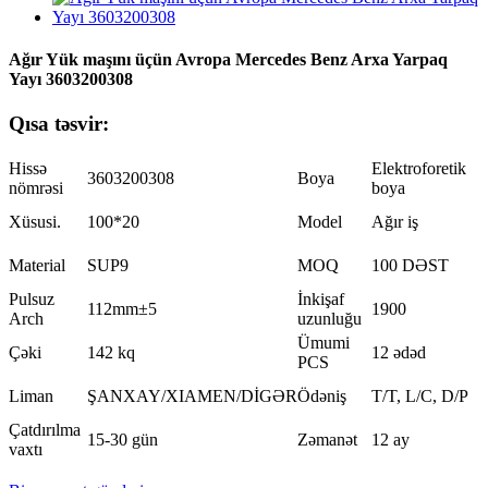
Ağır Yük maşını üçün Avropa Mercedes Benz Arxa Yarpaq
Yayı 3603200308
Qısa təsvir:
Hissə
Elektroforetik
3603200308
Boya
nömrəsi
boya
Xüsusi.
100*20
Model
Ağır iş
Material
SUP9
MOQ
100 DƏST
Pulsuz
İnkişaf
112mm±5
1900
Arch
uzunluğu
Ümumi
Çəki
142 kq
12 ədəd
PCS
Liman
ŞANXAY/XIAMEN/DİGƏR
Ödəniş
T/T, L/C, D/P
Çatdırılma
15-30 gün
Zəmanət
12 ay
vaxtı