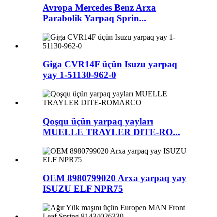
Avropa Mercedes Benz Arxa
Parabolik Yarpaq Sprin...
Giga CVR14F üçün Isuzu yarpaq
yay 1-51130-962-0
Qoşqu üçün yarpaq yayları
MUELLE TRAYLER DITE-RO...
OEM 8980799020 Arxa yarpaq yay
ISUZU ELF NPR75