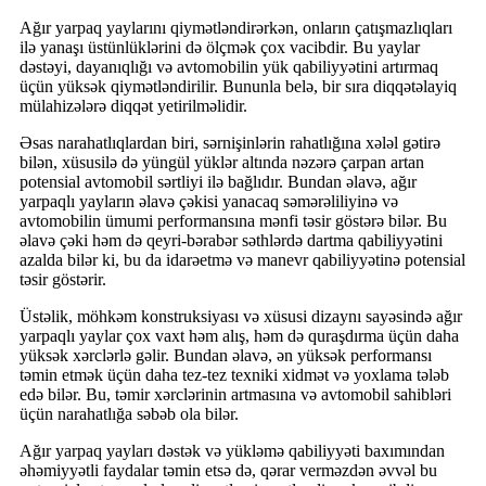
Ağır yarpaq yaylarını qiymətləndirərkən, onların çatışmazlıqları
ilə yanaşı üstünlüklərini də ölçmək çox vacibdir. Bu yaylar
dəstəyi, dayanıqlığı və avtomobilin yük qabiliyyətini artırmaq
üçün yüksək qiymətləndirilir. Bununla belə, bir sıra diqqətəlayiq
mülahizələrə diqqət yetirilməlidir.
Əsas narahatlıqlardan biri, sərnişinlərin rahatlığına xələl gətirə
bilən, xüsusilə də yüngül yüklər altında nəzərə çarpan artan
potensial avtomobil sərtliyi ilə bağlıdır. Bundan əlavə, ağır
yarpaqlı yayların əlavə çəkisi yanacaq səmərəliliyinə və
avtomobilin ümumi performansına mənfi təsir göstərə bilər. Bu
əlavə çəki həm də qeyri-bərabər səthlərdə dartma qabiliyyətini
azalda bilər ki, bu da idarəetmə və manevr qabiliyyətinə potensial
təsir göstərir.
Üstəlik, möhkəm konstruksiyası və xüsusi dizaynı sayəsində ağır
yarpaqlı yaylar çox vaxt həm alış, həm də quraşdırma üçün daha
yüksək xərclərlə gəlir. Bundan əlavə, ən yüksək performansı
təmin etmək üçün daha tez-tez texniki xidmət və yoxlama tələb
edə bilər. Bu, təmir xərclərinin artmasına və avtomobil sahibləri
üçün narahatlığa səbəb ola bilər.
Ağır yarpaq yayları dəstək və yükləmə qabiliyyəti baxımından
əhəmiyyətli faydalar təmin etsə də, qərar verməzdən əvvəl bu