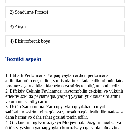
2) Söndürmə Prosesi
3) Atışma
4) Elektroforetik boya
Texniki aspekt
1. Etibarlı Performans: Yarpaq yayları ardıcıl performans
atributları nümayiş etdirir, sərnişinlərin istifadə etdikləri müddətdə
proqnozlaşdırıla bilən idarəetmə və sürüş rahatlığını təmin edir.
2. Effektiv Çəkinin Paylanması: Avtomobilin çəkisini və yükünü
effektiv şəkildə paylamaqla, yarpaq yayları yük balansını artırır
və ümumi sabitliyi artırır.
3. Üstün Zərbə udma: Yarpaq yayları qeyri-bərabər yol
səthlərinin təsirini udmaqda və yumşaltmaqda üstündür, nəticədə
daha hamar və daha rahat gəzinti təmin edilir.
4. Gücləndirilmiş Korroziyaya Müqavimət: Düzgün müalicə və
örtük sayəsində yarpaq yayları korroziyaya qarşı əla müqavimət