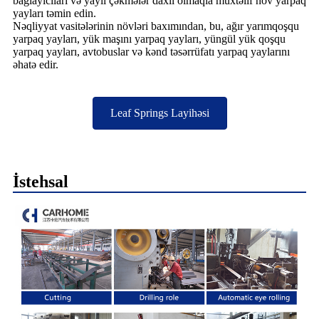
bağlayıcıları və yaylı çəkmələr daxil olmaqla müxtəlif növ yarpaq
yayları təmin edin.
Nəqliyyat vasitələrinin növləri baxımından, bu, ağır yarımqoşqu
yarpaq yayları, yük maşını yarpaq yayları, yüngül yük qoşqu
yarpaq yayları, avtobuslar və kənd təsərrüfatı yarpaq yaylarını
əhatə edir.
Leaf Springs Layihəsi
İstehsal