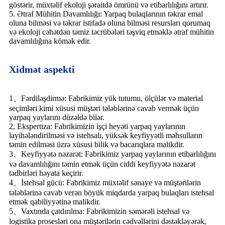
göstərir, müxtəlif ekoloji şəraitdə ömrünü və etibarlılığını artırır.
5. Ətraf Mühitin Davamlılığı: Yarpaq bulaqlarının təkrar emal
oluna bilməsi və təkrar istifadə oluna bilməsi resursları qorumaq
və ekoloji cəhətdən təmiz təcrübələri təşviq etməklə ətraf mühitin
davamlılığına kömək edir.
Xidmət aspekti
1、Fərdiləşdirmə: Fabrikimiz yük tutumu, ölçülər və material
seçimləri kimi xüsusi müştəri tələblərinə cavab vermək üçün
yarpaq yaylarını düzəldə bilər.
2, Ekspertiza: Fabrikimizin işçi heyəti yarpaq yaylarının
layihələndirilməsi və istehsalı, yüksək keyfiyyətli məhsulların
təmin edilməsi üzrə xüsusi bilik və bacarıqlara malikdir.
3、Keyfiyyətə nəzarət: Fabrikimiz yarpaq yaylarının etibarlılığını
və davamlılığını təmin etmək üçün ciddi keyfiyyətə nəzarət
tədbirləri həyata keçirir.
4、İstehsal gücü: Fabrikimiz müxtəlif sənaye və müştərilərin
tələblərinə cavab verən böyük miqdarda yarpaq bulaqları istehsal
etmək qabiliyyətinə malikdir.
5、Vaxtında çatdırılma: Fabrikimizin səmərəli istehsal və
logistika prosesləri ona müştərilərin cədvəllərini dəstəkləyərək,