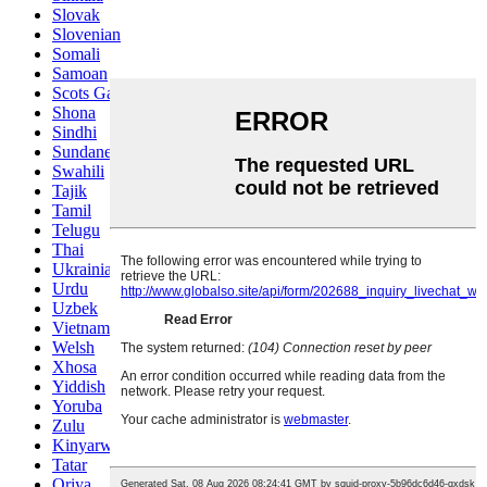
Slovak
Slovenian
Somali
Samoan
Scots Gaelic
Shona
Sindhi
Sundanese
Swahili
Tajik
Tamil
Telugu
Thai
Ukrainian
Urdu
Uzbek
Vietnamese
Welsh
Xhosa
Yiddish
Yoruba
Zulu
Kinyarwanda
Tatar
Oriya