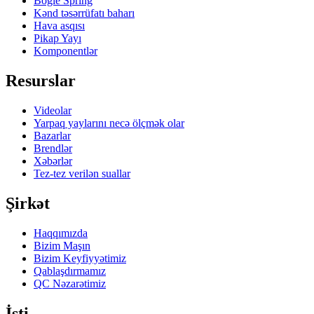
Bogie Spring
Kənd təsərrüfatı baharı
Hava asqısı
Pikap Yayı
Komponentlər
Resurslar
Videolar
Yarpaq yaylarını necə ölçmək olar
Bazarlar
Brendlər
Xəbərlər
Tez-tez verilən suallar
Şirkət
Haqqımızda
Bizim Maşın
Bizim Keyfiyyətimiz
Qablaşdırmamız
QC Nəzarətimiz
İsti