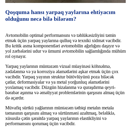
Qoşquma hansı yarpaq yaylarına ehtiyacım
olduğunu necə bilə bilərəm?
Avtomobilin optimal performansını və təhlükəsizliyini təmin
etmək üçün yarpaq yaylarına qulluq və texniki xidmət vacibdir.
Bu kritik asma komponentləri avtomobilin ağırlığını daşıyır və
yol zərbələrini udur və ümumi avtomobilin sağlamlığında mühüm
rol oynayır.
Yarpaq yaylarının müntəzəm vizual müayinəsi köhnəlmə,
zədələnmə və ya korroziya əlamətlərini aşkar etmək üçün çox
vacibdir. Yarpaq yayının struktur bütövlüyünü poza biləcək
çatlar, deformasiyalar və ya metal yorğunluq əlamətlərini
yoxlamaq vacibdir. Düzgün hizalanma və quraşdırma qeyri-
bərabər aşınma və əməliyyat problemlərinin qarşısını almaq üçün
də açardır.
Müvafiq sürtkü yağlarının müntəzəm tətbiqi metalın metala
təmasının qarşısını almaq və sürtünməni azaltmaq, beləliklə,
xüsusilə çətin şəraitdə yarpaq yaylarının elastikliyini və
performansını qorumaq üçün vacibdir.