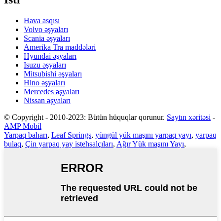
Hava asqısı
Volvo əşyaları
Scania əşyaları
Amerika Tra maddələri
Hyundai əşyaları
Isuzu əşyaları
Mitsubishi əşyaları
Hino əşyaları
Mercedes əşyaları
Nissan əşyaları
© Copyright - 2010-2023: Bütün hüquqlar qorunur.
Saytın xəritəsi
-
AMP Mobil
Yarpaq baharı
,
Leaf Springs
,
yüngül yük maşını yarpaq yayı
,
yarpaq
bulaq
,
Çin yarpaq yay istehsalçıları
,
Ağır Yük maşını Yayı
,