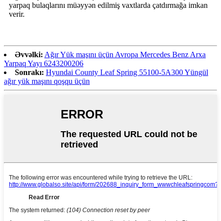
yarpaq bulaqlarını müəyyən edilmiş vaxtlarda çatdırmağa imkan
verir.
Əvvəlki:
Ağır Yük maşını üçün Avropa Mercedes Benz Arxa
Yarpaq Yayı 6243200206
Sonrakı:
Hyundai County Leaf Spring 55100-5A300 Yüngül
ağır yük maşını qoşqu üçün