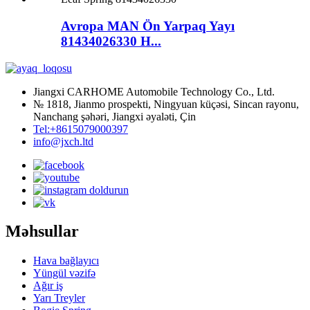
Avropa MAN Ön Yarpaq Yayı
81434026330 H...
Jiangxi CARHOME Automobile Technology Co., Ltd.
№ 1818, Jianmo prospekti, Ningyuan küçəsi, Sincan rayonu,
Nanchang şəhəri, Jiangxi əyaləti, Çin
Tel:+8615079000397
info@jxch.ltd
Məhsullar
Hava bağlayıcı
Yüngül vəzifə
Ağır iş
Yarı Treyler