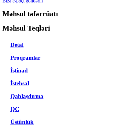
Bizə e-poçt göndərin
Məhsul təfərrüatı
Məhsul Teqləri
Detal
Proqramlar
İstinad
İstehsal
Qablaşdırma
QC
Üstünlük