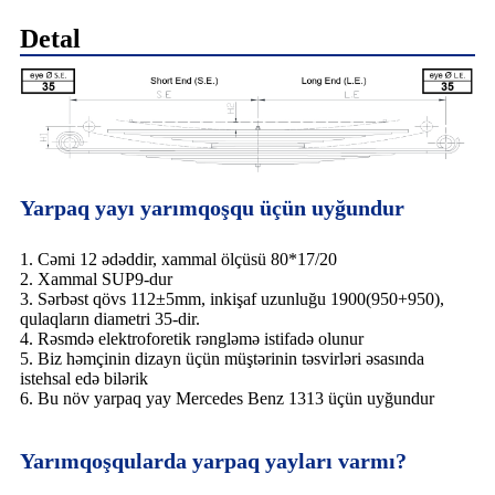
Detal
Yarpaq yayı yarımqoşqu üçün uyğundur
1. Cəmi 12 ədəddir, xammal ölçüsü 80*17/20
2. Xammal SUP9-dur
3. Sərbəst qövs 112±5mm, inkişaf uzunluğu 1900(950+950),
qulaqların diametri 35-dir.
4. Rəsmdə elektroforetik rəngləmə istifadə olunur
5. Biz həmçinin dizayn üçün müştərinin təsvirləri əsasında
istehsal edə bilərik
6. Bu növ yarpaq yay Mercedes Benz 1313 üçün uyğundur
Yarımqoşqularda yarpaq yayları varmı?