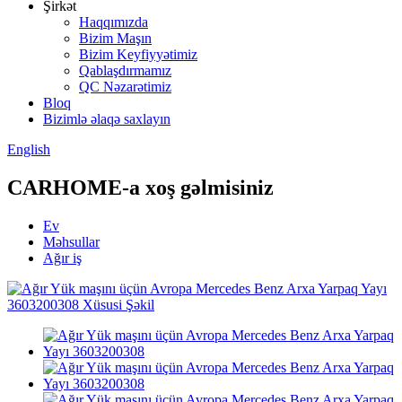
Şirkət
Haqqımızda
Bizim Maşın
Bizim Keyfiyyətimiz
Qablaşdırmamız
QC Nəzarətimiz
Bloq
Bizimlə əlaqə saxlayın
English
CARHOME-a xoş gəlmisiniz
Ev
Məhsullar
Ağır iş