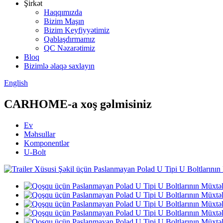
Şirkət
Haqqımızda
Bizim Maşın
Bizim Keyfiyyətimiz
Qablaşdırmamız
QC Nəzarətimiz
Bloq
Bizimlə əlaqə saxlayın
English
CARHOME-a xoş gəlmisiniz
Ev
Məhsullar
Komponentlər
U-Bolt