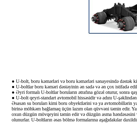
● U-bolt, boru kəmərləri və boru kəmərləri sənayesində dəstək kimi
● U-boltlar boru kəməri dəstəyinin ən sadə və ən çox istifadə edil
● Əyri formalı U-boltlar boruların ətrafına gözəl oturur, sonra qa
● U-bolt qeyri-standart avtomobil hissəsidir və adını U-şəklindən gö
Əsasən su boruları kimi boru obyektlərini və ya avtomobillərin ya
birinə möhkəm bağlamaq üçün lazım olan qüvvəni təmin edir. Yarpa
oxun düzgün mövqeyini təmin edir və düzgün asma həndəsəsini və 
olunurlar. U-boltların əsas bölmə formalarına aşağıdakılar daxild