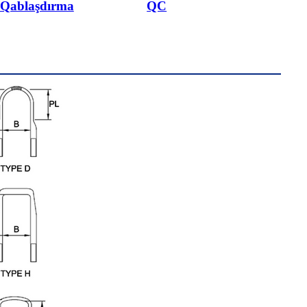
Qablaşdırma
QC