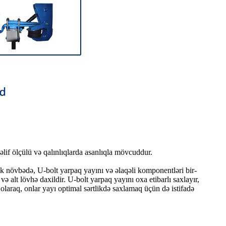
təlif ölçülü və qalınlıqlarda asanlıqla mövcuddur.
lk növbədə, U-bolt yarpaq yayını və əlaqəli komponentləri bir-
alt lövhə daxildir. U-bolt yarpaq yayını oxa etibarlı saxlayır,
araq, onlar yayı optimal sərtlikdə saxlamaq üçün də istifadə