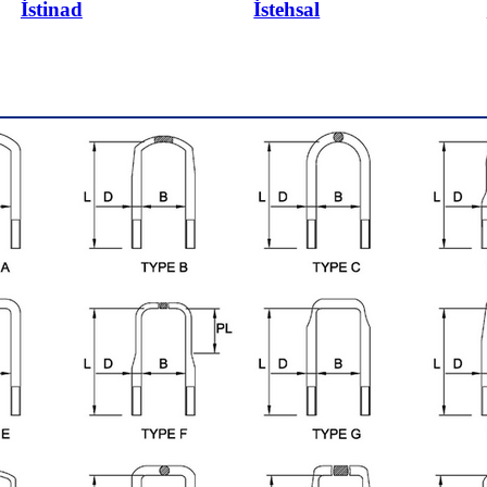
İstinad
İstehsal