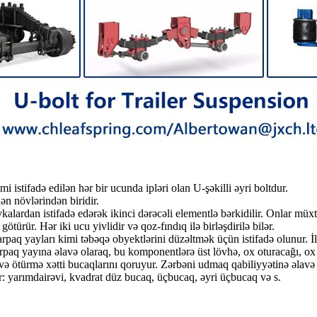
 istifadə edilən hər bir ucunda ipləri olan U-şəkilli əyri boltdur.
ən növlərindən biridir.
ykalardan istifadə edərək ikinci dərəcəli elementlə bərkidilir. Onlar müx
türür. Hər iki ucu yivlidir və qoz-fındıq ilə birləşdirilə bilər.
rpaq yayları kimi təbəqə obyektlərini düzəltmək üçün istifadə olunur. İ
q yayına əlavə olaraq, bu komponentlərə üst lövhə, ox oturacağı, ox və 
ötürmə xətti bucaqlarını qoruyur. Zərbəni udmaq qabiliyyətinə əlavə ol
ir: yarımdairəvi, kvadrat düz bucaq, üçbucaq, əyri üçbucaq və s.