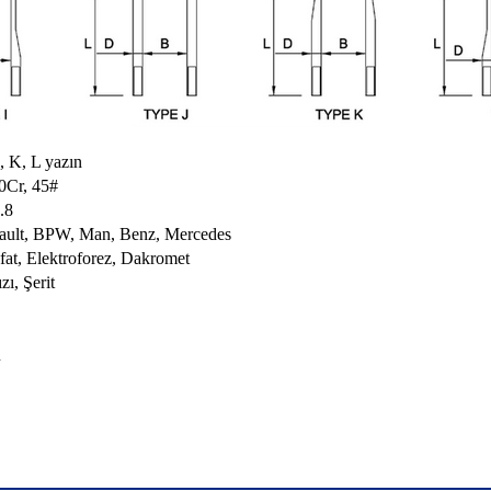
J, K, L yazın
0Cr, 45#
.8
enault, BPW, Man, Benz, Mercedes
fat, Elektroforez, Dakromet
zı, Şerit
ü