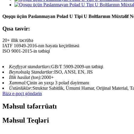
Qoşqu üçün Paslanmayan Polad U Tipi U Boltlarının Müxtəlif Nö
Qısa təsvir:
20+ illik təcrübə
IATF 16949-2016-nın həyata keçirilməsi
ISO 9001-2015-in tətbiqi
Keyfiyyət standartları:
GB/T 5909-2009-un tətbiqi
Beynəlxalq Standartlar:
ISO, ANSI, EN, JIS
İllik hasilat (ton):
2000+
Xammal:
Çinin ən yaxşı 3 polad dəyirmanı
Üstünlüklər:
Struktur Sabitlik, Ümumi Hamar, Orijinal Material, T
Bizə e-poçt göndərin
Məhsul təfərrüatı
Məhsul Teqləri