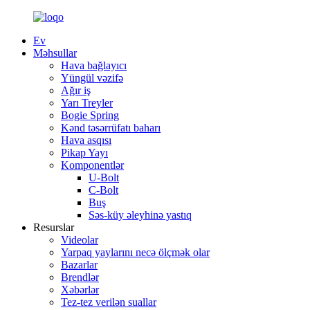
Ev
Məhsullar
Hava bağlayıcı
Yüngül vəzifə
Ağır iş
Yarı Treyler
Bogie Spring
Kənd təsərrüfatı baharı
Hava asqısı
Pikap Yayı
Komponentlər
U-Bolt
C-Bolt
Buş
Səs-küy əleyhinə yastıq
Resurslar
Videolar
Yarpaq yaylarını necə ölçmək olar
Bazarlar
Brendlər
Xəbərlər
Tez-tez verilən suallar