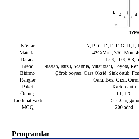
Növlər
A, B, C, D, E, F, G, H, I, 
Material
42CrMon, 35CrMon, 4
Dərəcə
12.9; 10.9; 8.8; 6
Brend
Nissian, Isuzu, Scannia, Mitsubishi, Toyota, R
Bitirmə
Çörək boyası, Qara Oksid, Sink örtük, Fos
Rənglər
Qara, Boz, Qızıl, Qırmı
Paket
Karton qutu
Ödəniş
TT, L/C
Təqdimat vaxtı
15 ~ 25 iş gün
MOQ
200 ədəd
Proqramlar